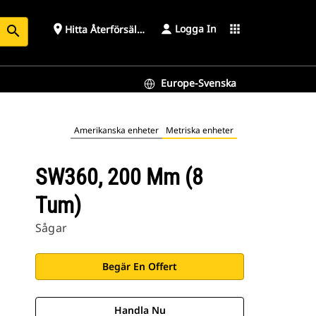
Logga In
place
apps
Hitta Återförsäljare
search
Europe-Svenska
Amerikanska enheter
Metriska enheter
SW360, 200 Mm (8
Tum)
Sågar
Begär En Offert
Handla Nu