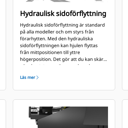
Hydraulisk sidoförflyttning
Hydraulisk sidoförflyttning är standard
på alla modeller och om styrs från
förarhytten. Med den hydrauliska
sidoförflyttningen kan hjulen flyttas
från mittpositionen till yttre
högerposition. Det gör att du kan skära
nära kantstenar, väggar och andra
hinder och därmed inte behöver flytta
Läs mer
om maskinen lika ofta.