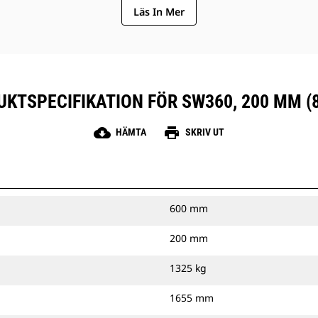
Läs In Mer
KTSPECIFIKATION FÖR SW360, 200 MM (
cloud_download
print
HÄMTA
SKRIV UT
600 mm
200 mm
1325 kg
1655 mm