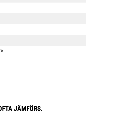
re
OFTA JÄMFÖRS.