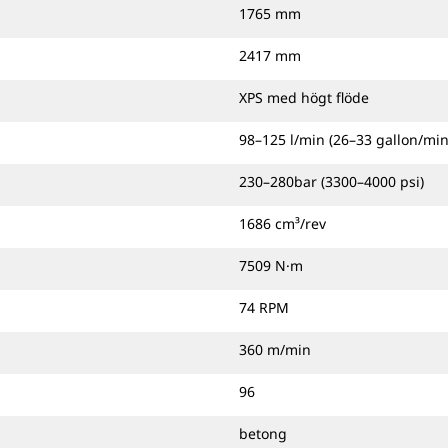
1765 mm
2417 mm
XPS med högt flöde
98–125 l/min (26–33 gallon/min
230–280bar (3300–4000 psi)
1686 cm³/rev
7509 N·m
74 RPM
360 m/min
96
betong