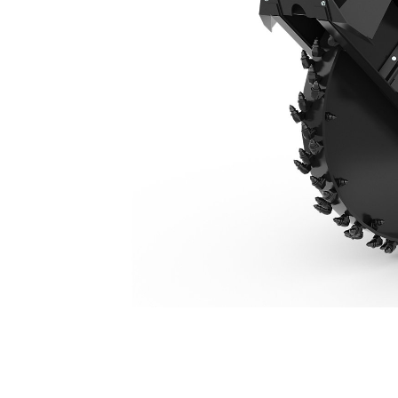
SW360, 200 Mm (8 Tum)
För
Ändra modell