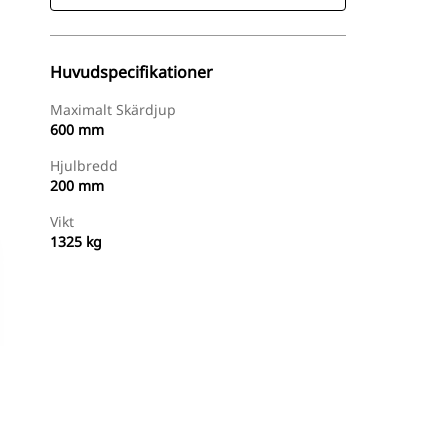
Huvudspecifikationer
Maximalt Skärdjup
600 mm
Hjulbredd
200 mm
Vikt
1325 kg
Handla Nu
Begär En Offert