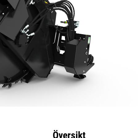
delar
Specifikationer
Verktyg
Rundtur
Översikt