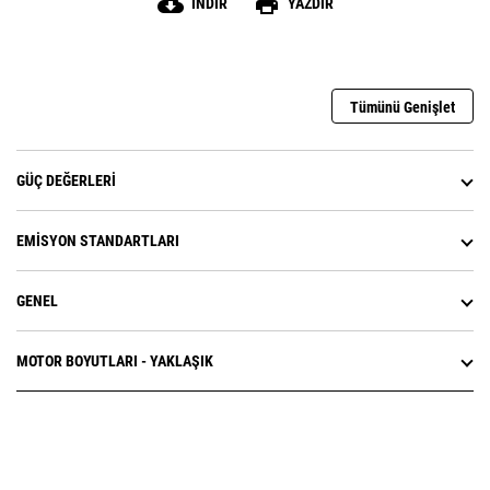
cloud_download
print
İNDIR
YAZDIR
Tümünü Genişlet
GÜÇ DEĞERLERI
EMISYON STANDARTLARI
GENEL
MOTOR BOYUTLARI - YAKLAŞIK