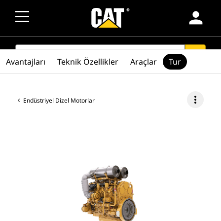
person
SEARCH
search
Avantajları
Teknik Özellikler
Araçlar
Tur
more_vert
Endüstriyel Dizel Motorlar