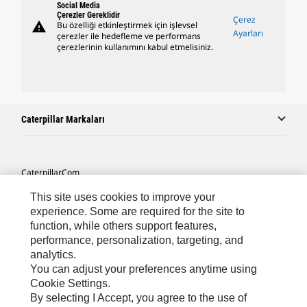
Social Media
Çerezler Gereklidir
Çerez
warning
Bu özelliği etkinleştirmek için işlevsel
Ayarları
çerezler ile hedefleme ve performans
çerezlerinin kullanımını kabul etmelisiniz.
Caterpillar Markaları
Caterpillar.com
Caterpillar Müşteri Hizmetleri Ve Iletişim
This site uses cookies to improve your
experience. Some are required for the site to
Site Haritası
function, while others support features,
performance, personalization, targeting, and
Cookie Settings
analytics.
Yasal
You can adjust your preferences anytime using
Cookie Settings.
Gizlilik
By selecting I Accept, you agree to the use of