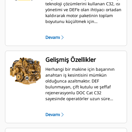
teknoloji çözümlerini kullanan C32, ısı
yönetimi ve DEF'e olan ihtiyacı ortadan
kaldırarak motor paketinin toplam
boyutunu küçültmek için
geliştirilmiştir. Ayrıca, esnek atık
arıtma seçenekleri sayesinde,
Devamı
böylesine büyük bir motorun montajı
çok daha basit hale getirilmiştir.
Gelişmiş Özellikler
Herhangi bir makine için başarının
anahtarı iş kesintisini mümkün
olduğunca azaltmaktır. DEF
bulunmayan, çift kutulu ve şeffaf
rejenerasyonlu DOC Cat C32
sayesinde operatörler uzun süre
üretken olmaya odaklanabilir.
Devamı