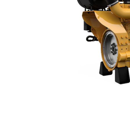
C9.3B
Avan
Modeli Değiştirin