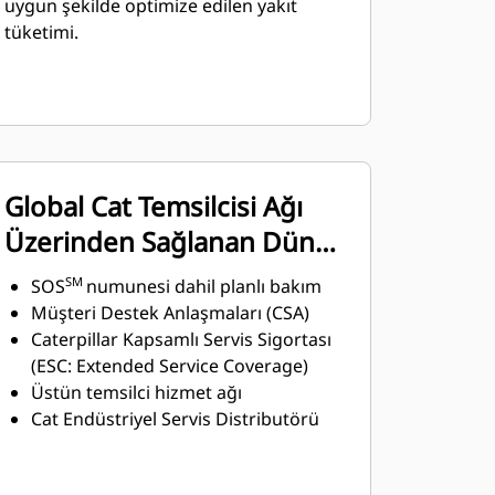
uygun şekilde optimize edilen yakıt
tüketimi.
Global Cat Temsilcisi Ağı
Üzerinden Sağlanan Dünya
Standartlarında Ürün
SM
SOS
numunesi dahil planlı bakım
Desteği
Müşteri Destek Anlaşmaları (CSA)
Caterpillar Kapsamlı Servis Sigortası
(ESC: Extended Service Coverage)
Üstün temsilci hizmet ağı
Cat Endüstriyel Servis Distributörü
(ISD: Industrial Service Distributor)
programı aracılığıyla üstün temsilci