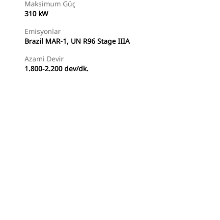
Maksimum Güç
310 kW
Emisyonlar
Brazil MAR-1, UN R96 Stage IIIA
Azami Devir
1.800-2.200 dev/dk.
Temsilci Bul