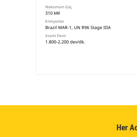
Maksimum Güç
310 kW
Emisyonlar
Brazil MAR-1, UN R96 Stage IIIA
Azami Devir
1.800-2.200 dev/dk.
Her A