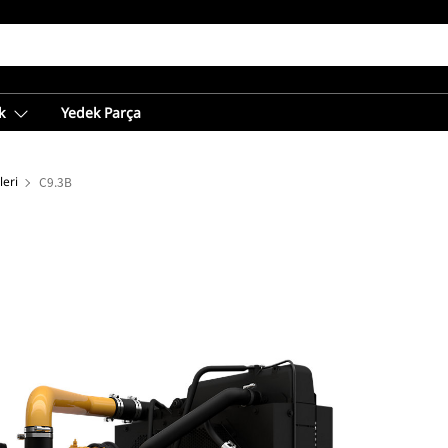
k
Yedek Parça
leri
C9.3B