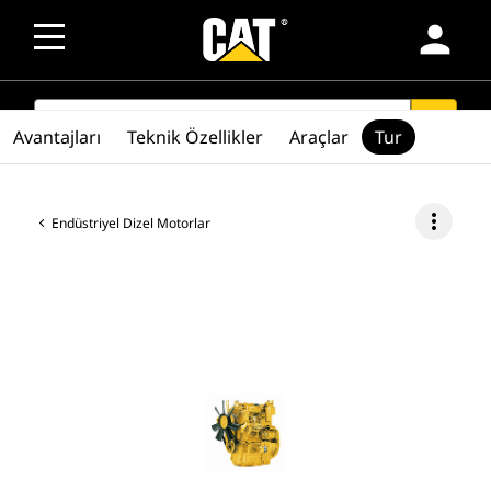
person
SEARCH
search
Avantajları
Teknik Özellikler
Araçlar
Tur
more_vert
Endüstriyel Dizel Motorlar