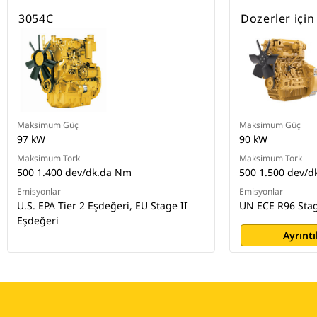
3054C
Dozerler için
Maksimum Güç
Maksimum Güç
97 kW
90 kW
Maksimum Tork
Maksimum Tork
500 1.400 dev/dk.da Nm
500 1.500 dev/
Emisyonlar
Emisyonlar
U.S. EPA Tier 2 Eşdeğeri, EU Stage II
UN ECE R96 Stag
Eşdeğeri
Ayrıntı