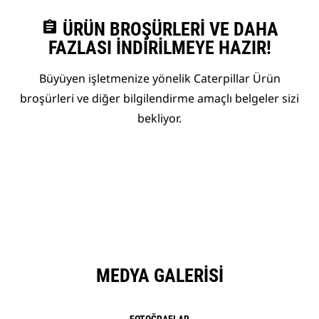
assignment
ÜRÜN BROŞÜRLERI VE DAHA
FAZLASI İNDIRILMEYE HAZIR!
Büyüyen işletmenize yönelik Caterpillar Ürün
broşürleri ve diğer bilgilendirme amaçlı belgeler sizi
bekliyor.
MEDYA GALERISI