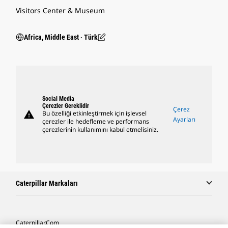
Visitors Center & Museum
Africa, Middle East ‧ Türk
Social Media
Çerezler Gereklidir
Çerez
warning
Bu özelliği etkinleştirmek için işlevsel
Ayarları
çerezler ile hedefleme ve performans
çerezlerinin kullanımını kabul etmelisiniz.
Caterpillar Markaları
Caterpillar.com