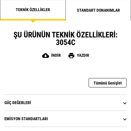
TEKNIK ÖZELLIKLER
STANDART DONANIMLAR
ŞU ÜRÜNÜN TEKNIK ÖZELLIKLERI:
3054C
cloud_download
print
İNDIR
YAZDIR
Tümünü Genişlet
GÜÇ DEĞERLERI
EMISYON STANDARTLARI