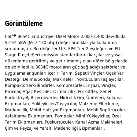
Görüntüleme
?�
Cat
3054C Endüstriyel Dizel Motor 2.000-2.400 dev/dk.da
52-97 bkW (69,7-130 bhp) değer aralıklarıyla kullanıma
sunulmuştur. Bu değerler U.S. EPA Tier 2 eşdeğeri ve EU
Stage II eşdeğeri emisyon standartlarını karşılar ve yasal
düzenleme getirilmiş ve getirilmemiş olan diğer bölgelerde
de edinilebilir. 3054C motorların güç sağladığı sektörler ve
uygulamalar şunları içerir: Tarım, Sepetli Vinçler, Uçak Yer
Desteği, Delme/Sondaj Makineleri, Yontucular/Taşlayıcılar,
Kompaktörler/Silindirler, Kompresörler, İnşaat, Vinçler,
Kırıcılar, Ağaç Kesiciler, Ormancılık, Forkliftler, Genel
Endüstriyel, Biçerdöverler, Hidrolik Güç Üniteleri, Sulama
Ekipmanları, Yükleyiciler/Taşıyıcılar, Malzeme Elleçleme,
Madencilik, Mobil Hafriyat Ekipmanları, Mobil Süpürücüler,
Asfaltlama Ekipmanları, Pompalar, Mini Yükleyiciler, Özel
Tarım Ekipmanları, Püskürtücüler, Kanal Açma Makineleri,
Çim ve Peyzaj ve Yeraltı Madenciliği Ekipmanları.