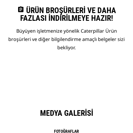
assignment
ÜRÜN BROŞÜRLERI VE DAHA
FAZLASI İNDIRILMEYE HAZIR!
Büyüyen işletmenize yönelik Caterpillar Ürün
broşürleri ve diğer bilgilendirme amaçlı belgeler sizi
bekliyor.
MEDYA GALERISI
FOTOĞRAFLAR