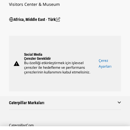
Visitors Center & Museum
Africa, Middle East ‧ Türk
Social Media
Çerezler Gereklidir
Çerez
warning
Bu özelliği etkinleştirmek için işlevsel
Ayarları
çerezler ile hedefleme ve performans
çerezlerinin kullanımını kabul etmelisiniz.
Caterpillar Markaları
Caterpillar.com