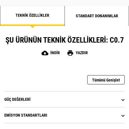
TEKNIK ÖZELLIKLER
STANDART DONANIMLAR
ŞU ÜRÜNÜN TEKNIK ÖZELLIKLERI: C0.7
cloud_download
print
İNDIR
YAZDIR
Tümünü Genişlet
GÜÇ DEĞERLERI
EMISYON STANDARTLARI