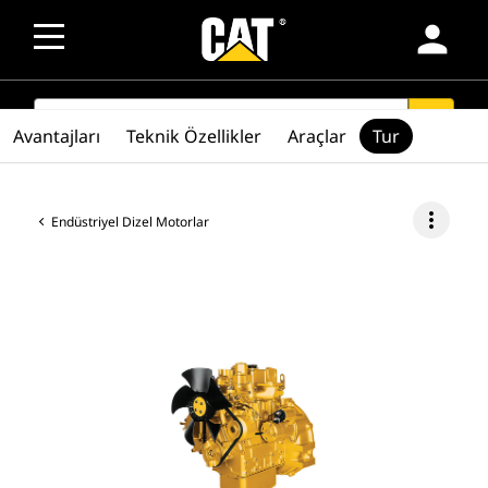
person
SEARCH
search
Avantajları
Teknik Özellikler
Araçlar
Tur
more_vert
Endüstriyel Dizel Motorlar