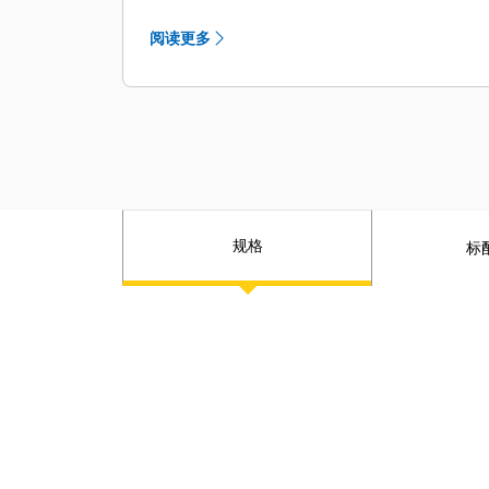
工作均通过您当地的 Cat 代理商进行，
从而为您的业务提供出众的解决方案。
阅读更多
规格
标