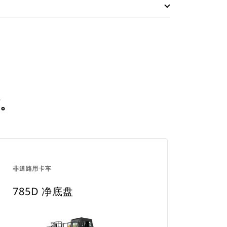
何。
非道路用卡车
785D 净底盘