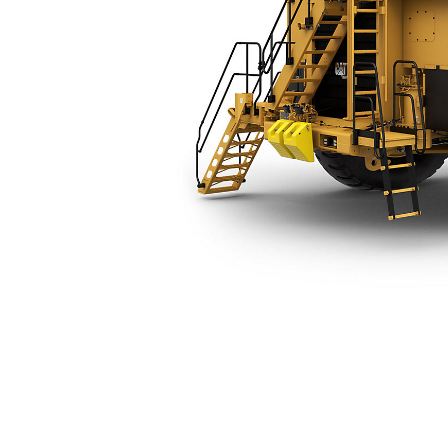
785 净底盘
优
更改型号