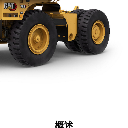
点
规格
工具
展示
概述