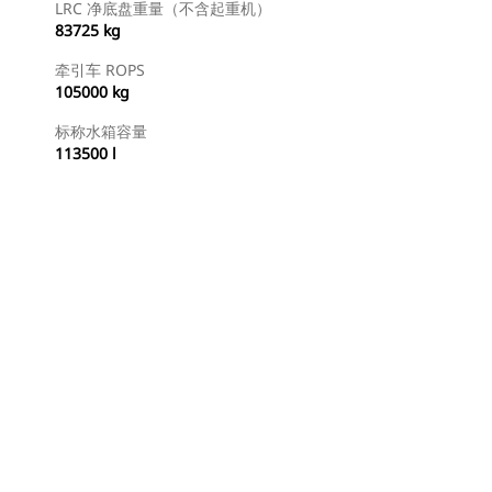
LRC 净底盘重量（不含起重机）
83725 kg
牵引车 ROPS
105000 kg
标称水箱容量
113500 l
查找代理商