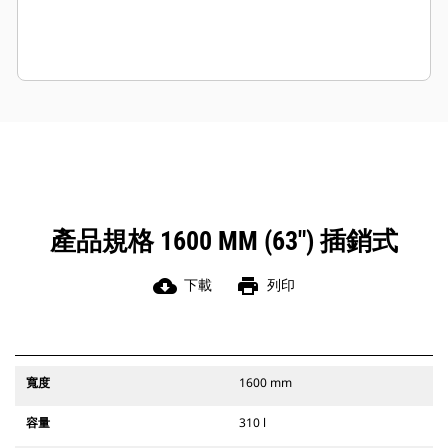
產品規格 1600 MM (63") 插銷式
cloud_download
print
下載
列印
寬度
1600 mm
容量
310 l