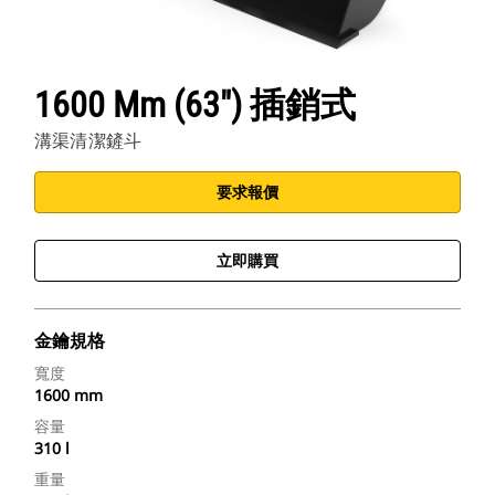
1600 Mm (63") 插銷式
溝渠清潔鏟斗
要求報價
立即購買
金鑰規格
寬度
1600 mm
容量
310 l
重量