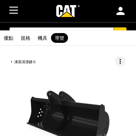
person
SEARCH
search
優點
規格
機具
導覽
more_vert
溝渠清潔鏟斗