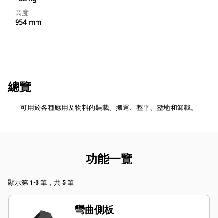
高度
954 mm
總覽
可用於各種應用及物料的裝載、搬運、整平、整地和卸載。
功能一覽
顯示第 1-3 筆，共 5 筆
彎曲側板