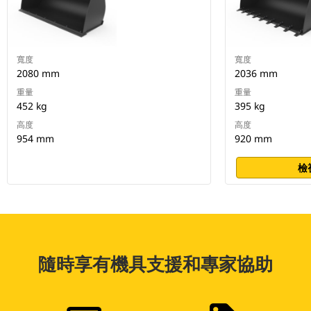
寬度
寬度
2080 mm
2036 mm
重量
重量
452 kg
395 kg
高度
高度
954 mm
920 mm
檢
隨時享有機具支援和專家協助