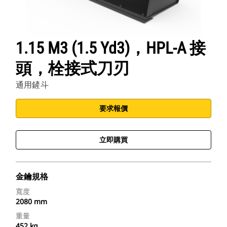
1.15 M3 (1.5 Yd3)，HPL-A 接
頭，栓接式刀刃
通用鏟斗
要求報價
立即購買
金鑰規格
寬度
2080 mm
重量
452 kg