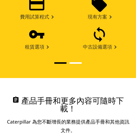
費用試算程式
現有方案
租賃選項
中古設備選項
assignment
產品手冊和更多內容可隨時下
載！
Caterpillar 為您不斷增長的業務提供產品手冊和其他資訊
文件。