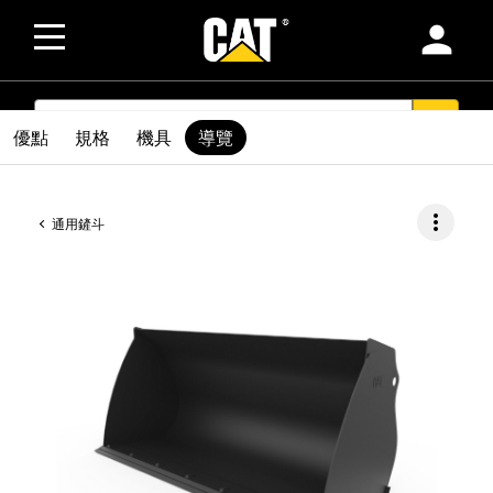
person
SEARCH
search
優點
規格
機具
導覽
more_vert
通用鏟斗