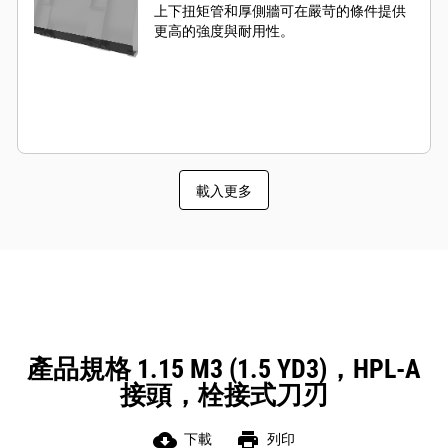
上下扭矩管和厚側牆可在嚴苛的條件提供
更高的強度與耐用性。
載入更多
產品規格 1.15 M3 (1.5 YD3)，HPL-A
接頭，栓接式刀刃
cloud_download
print
下載
列印