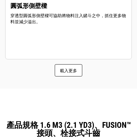
圓弧形側壁樑
穿透型圓弧形側壁樑可協助將物料注入鏟斗之中，抓住更多物
料並減少溢出。
載入更多
產品規格 1.6 M3 (2.1 YD3)、FUSION™
接頭、栓接式斗齒