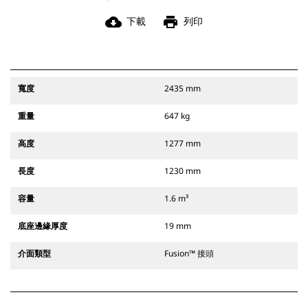
cloud_download
print
下載
列印
寬度
2435 mm
重量
647 kg
高度
1277 mm
長度
1230 mm
容量
1.6 m³
底座邊緣厚度
19 mm
介面類型
Fusion™ 接頭