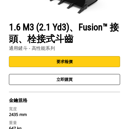
1.6 M3 (2.1 Yd3)、Fusion™ 接
頭、栓接式斗齒
通用鏟斗 - 高性能系列
要求報價
立即購買
金鑰規格
寬度
2435 mm
重量
647 kg