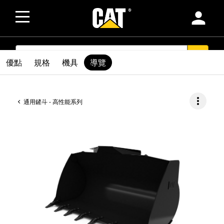
person
SEARCH
search
優點
規格
機具
導覽
more_vert
通用鏟斗 - 高性能系列