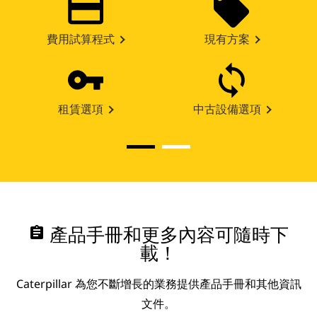
費用試算程式
現有方案
租賃選項
中古設備選項
assignment
產品手冊和更多內容可隨時下
載！
Caterpillar 為您不斷增長的業務提供產品手冊和其他資訊
文件。