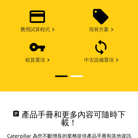
費用試算程式
現有方案
租賃選項
中古設備選項
assignment
產品手冊和更多內容可隨時下
載！
Caterpillar 為您不斷增長的業務提供產品手冊和其他資訊