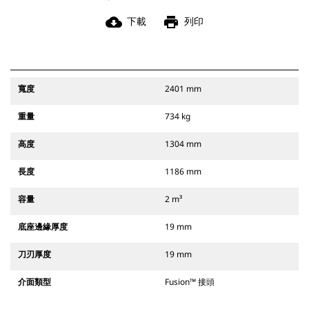
cloud_download
print
下載
列印
寬度
2401 mm
重量
734 kg
高度
1304 mm
長度
1186 mm
容量
2 m³
底座邊緣厚度
19 mm
刀刃厚度
19 mm
介面類型
Fusion™ 接頭