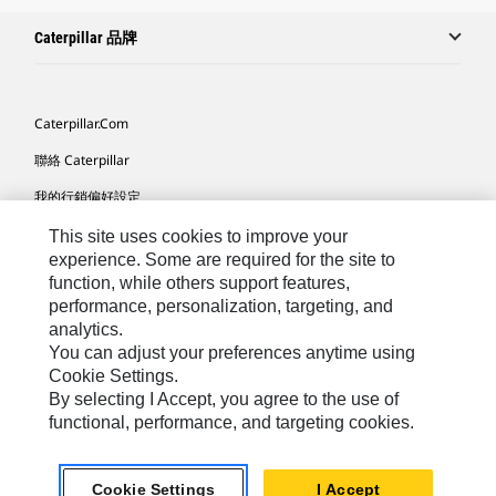
Caterpillar 品牌
Caterpillar.com
聯絡 Caterpillar
我的行銷偏好設定
網站地圖
This site uses cookies to improve your
experience. Some are required for the site to
Cookie Settings
function, while others support features,
performance, personalization, targeting, and
法律
analytics.
隱私權
You can adjust your preferences anytime using
Cookie Settings.
關於 Cat
By selecting I Accept, you agree to the use of
functional, performance, and targeting cookies.
TW - Chinese
© 2026 Caterpillar. All Rights Reserved.
Cookie Settings
I Accept