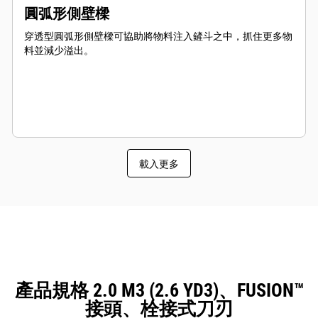
圓弧形側壁樑
穿透型圓弧形側壁樑可協助將物料注入鏟斗之中，抓住更多物
料並減少溢出。
載入更多
產品規格 2.0 M3 (2.6 YD3)、FUSION™
接頭、栓接式刀刃