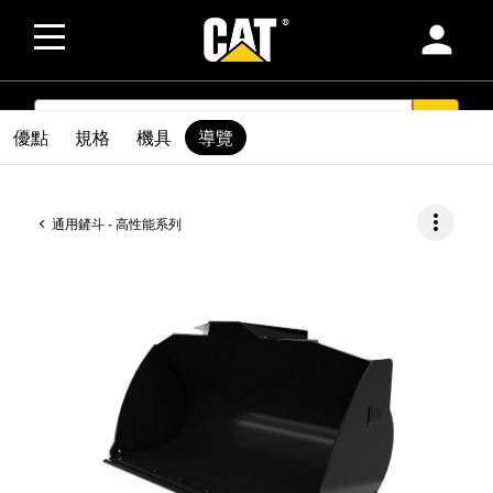
person
SEARCH
search
優點
規格
機具
導覽
more_vert
通用鏟斗 - 高性能系列