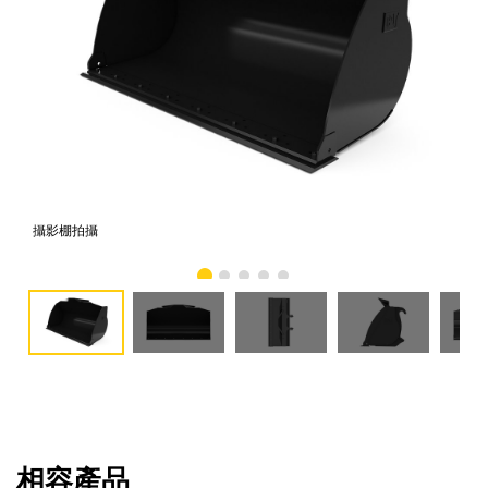
攝影棚拍攝
正
相容產品