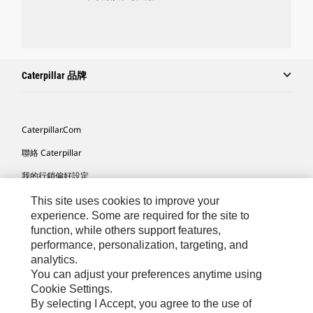
Caterpillar 品牌
Caterpillar.com
聯絡 Caterpillar
我的行銷偏好設定
網站地圖
This site uses cookies to improve your
experience. Some are required for the site to
Cookie Settings
function, while others support features,
performance, personalization, targeting, and
法律
analytics.
隱私權
You can adjust your preferences anytime using
Cookie Settings.
關於 Cat
By selecting I Accept, you agree to the use of