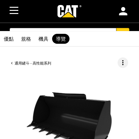
person
SEARCH
search
優點
規格
機具
導覽
more_vert
通用鏟斗 - 高性能系列