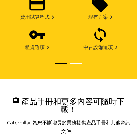
費用試算程式
現有方案
租賃選項
中古設備選項
assignment
產品手冊和更多內容可隨時下
載！
Caterpillar 為您不斷增長的業務提供產品手冊和其他資訊
文件。