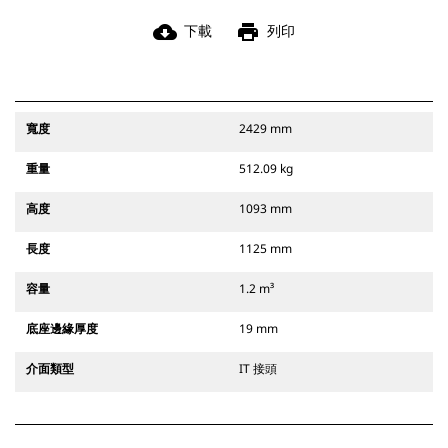
cloud_download
print
下載
列印
寬度
2429 mm
重量
512.09 kg
高度
1093 mm
長度
1125 mm
容量
1.2 m³
底座邊緣厚度
19 mm
介面類型
IT 接頭