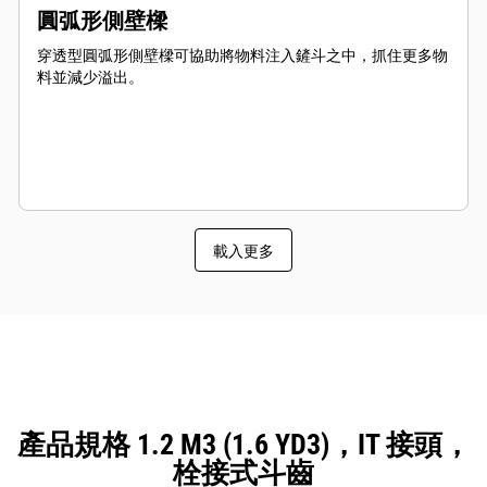
圓弧形側壁樑
穿透型圓弧形側壁樑可協助將物料注入鏟斗之中，抓住更多物
料並減少溢出。
載入更多
產品規格 1.2 M3 (1.6 YD3)，IT 接頭，
栓接式斗齒