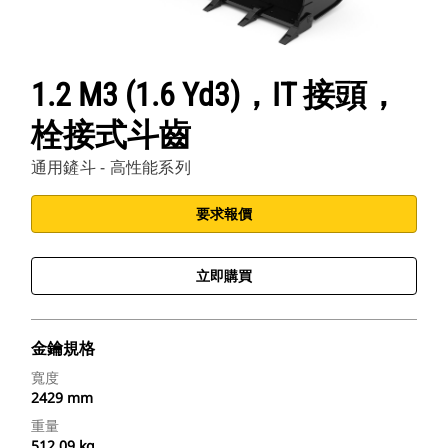
1.2 M3 (1.6 Yd3)，IT 接頭，
栓接式斗齒
通用鏟斗 - 高性能系列
要求報價
立即購買
金鑰規格
寬度
2429 mm
重量
512.09 kg