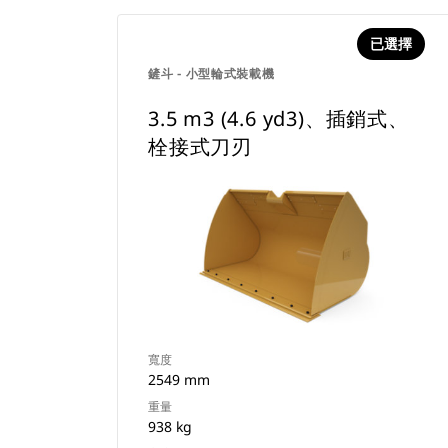
已選擇
鏟斗 - 小型輪式裝載機
3.5 m3 (4.6 yd3)、插銷式、
栓接式刀刃
寬度
2549 mm
重量
938 kg