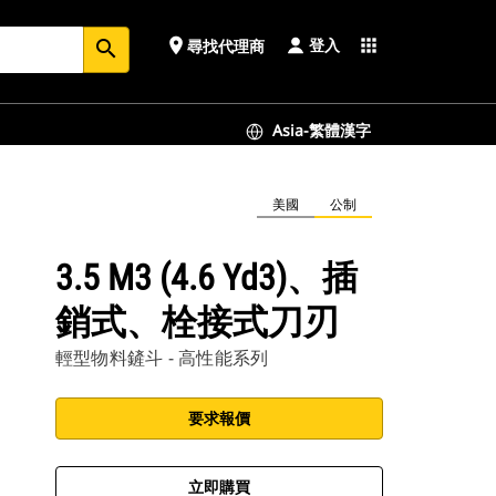
登入
place
apps
尋找代理商
search
Asia-繁體漢字
美國
公制
3.5 M3 (4.6 Yd3)、插
銷式、栓接式刀刃
輕型物料鏟斗 - 高性能系列
要求報價
立即購買