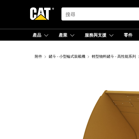
SEARCH
產品
產業
服務與支援
零件
附件
鏟斗 - 小型輪式裝載機
輕型物料鏟斗 - 高性能系列