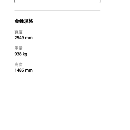
金鑰規格
寬度
2549 mm
重量
938 kg
高度
1486 mm
立即購買
要求報價