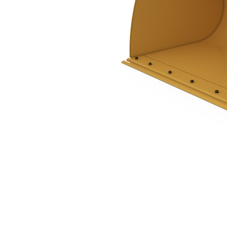
3.5 M3 (4.6 Yd3)、插銷式、栓接式刀刃
優
變更機型