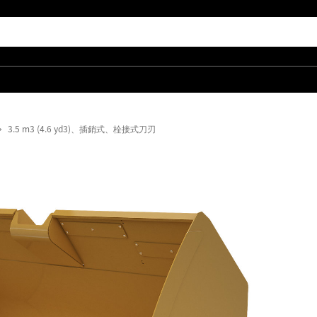
3.5 m3 (4.6 yd3)、插銷式、栓接式刀刃