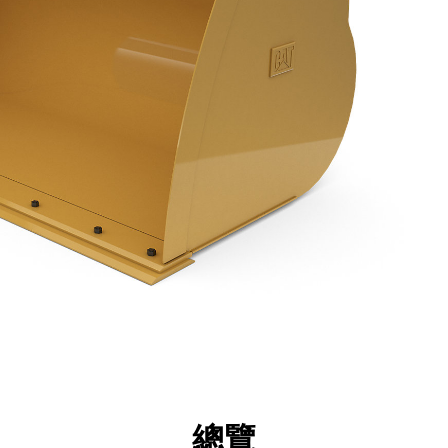
點
規格
機具
導覽
總覽