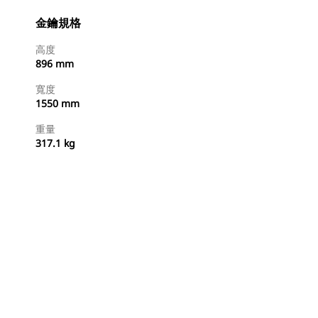
金鑰規格
高度
896 mm
寬度
1550 mm
重量
317.1 kg
立即購買
要求報價