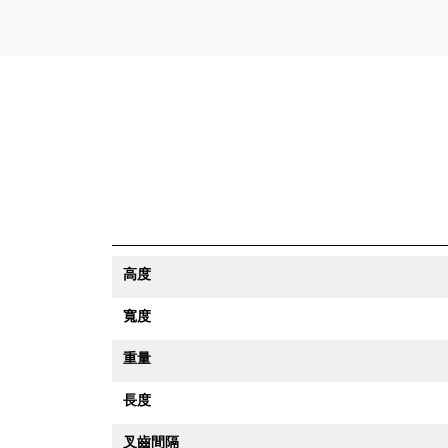
高度
寬度
重量
長度
叉齒間隔