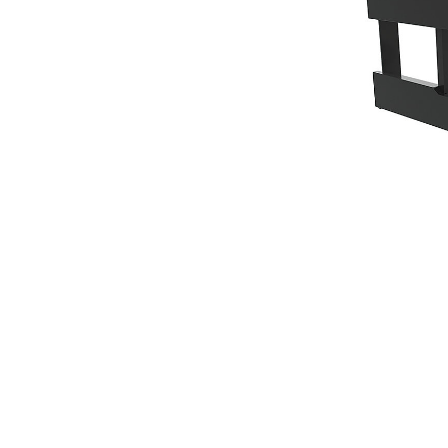
1550 Mm (61")
優
變更機型