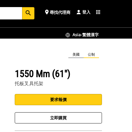
登入
place
apps
尋找代理商
search
Asia-繁體漢字
美國
公制
1550 Mm (61")
托板叉具托架
要求報價
立即購買