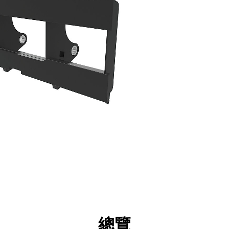
點
規格
機具
導覽
總覽