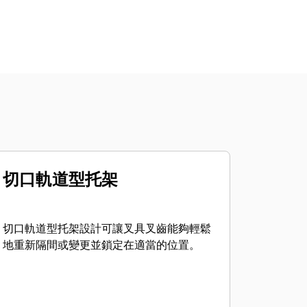
切口軌道型托架
切口軌道型托架設計可讓叉具叉齒能夠輕鬆
地重新隔間或變更並鎖定在適當的位置。