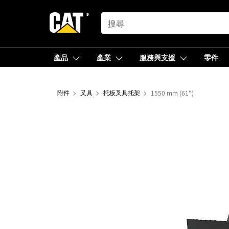
SEARCH
產品
產業
服務與支援
零件
附件
叉具
托板叉具托架
1550 mm (61")