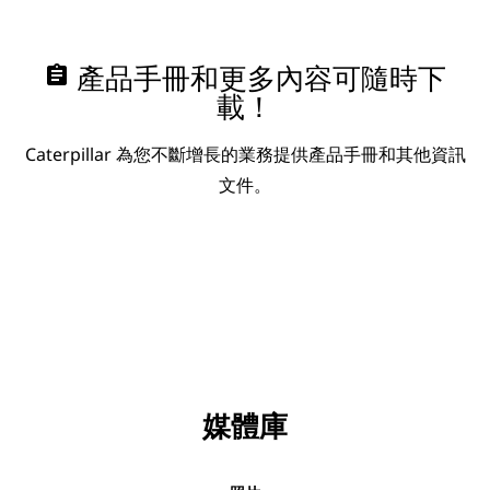
assignment
產品手冊和更多內容可隨時下
載！
Caterpillar 為您不斷增長的業務提供產品手冊和其他資訊
文件。
媒體庫