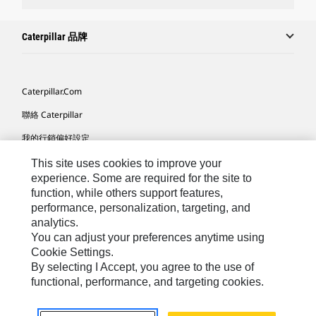
Caterpillar 品牌
Caterpillar.com
聯絡 Caterpillar
我的行銷偏好設定
網站地圖
This site uses cookies to improve your
experience. Some are required for the site to
Cookie Settings
function, while others support features,
performance, personalization, targeting, and
法律
analytics.
隱私權
You can adjust your preferences anytime using
Cookie Settings.
關於 Cat
By selecting I Accept, you agree to the use of
functional, performance, and targeting cookies.
TW - Chinese
© 2026 Caterpillar. All Rights Reserved.