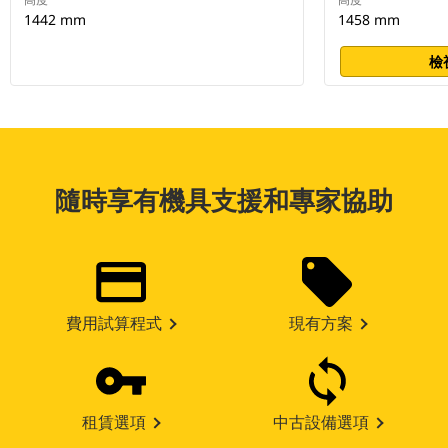
1442 mm
1458 mm
檢
隨時享有機具支援和專家協助
費用試算程式
現有方案
租賃選項
中古設備選項