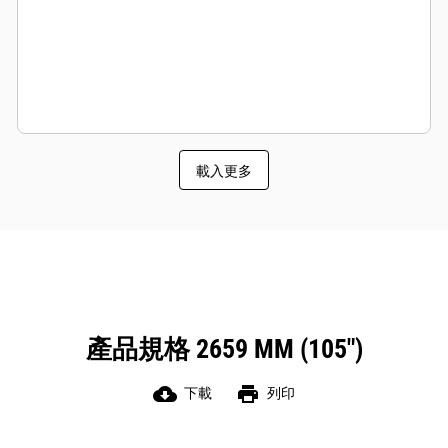
載入更多
產品規格 2659 MM (105")
cloud_download
print
下載
列印