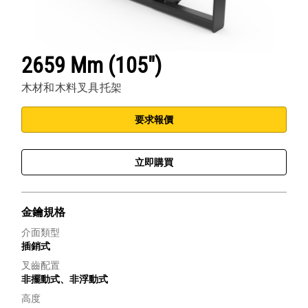
2659 Mm (105")
木材和木料叉具托架
要求報價
立即購買
金鑰規格
介面類型
插銷式
叉齒配置
非擺動式、非浮動式
高度