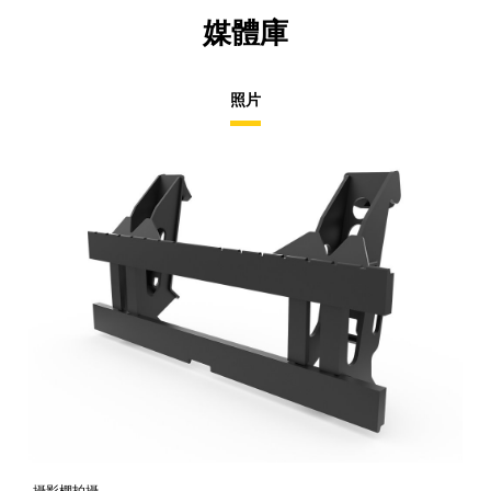
媒體庫
照片
攝影棚拍攝
正