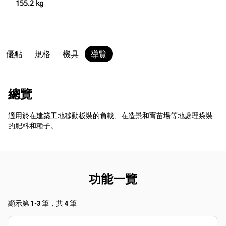
155.2 kg
優點
規格
機具
導覽
總覽
適用於在建築工地移動板裝的負載、在造景和育苗場等地處理袋裝
的肥料和種子。
功能一覽
顯示第 1-3 筆，共 4 筆