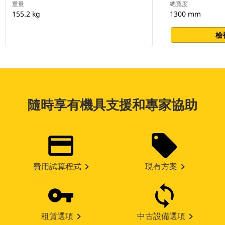
重量
總寬度
155.2 kg
1300 mm
檢
隨時享有機具支援和專家協助
費用試算程式
現有方案
租賃選項
中古設備選項