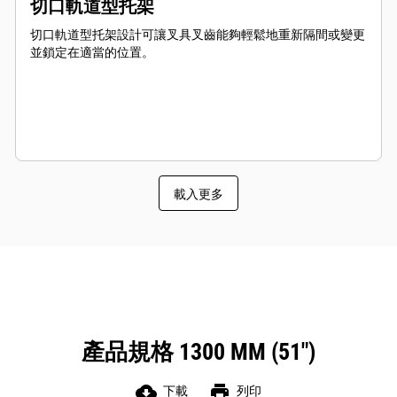
切口軌道型托架
切口軌道型托架設計可讓叉具叉齒能夠輕鬆地重新隔間或變更
並鎖定在適當的位置。
載入更多
產品規格 1300 MM (51")
cloud_download
print
下載
列印