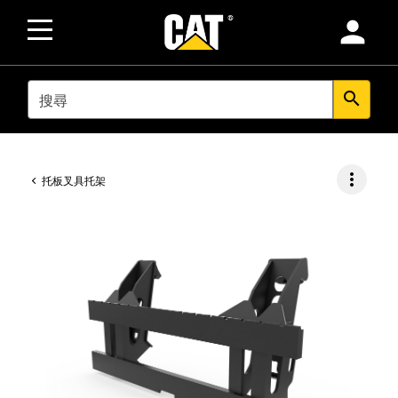
person
SEARCH
search
more_vert
托板叉具托架