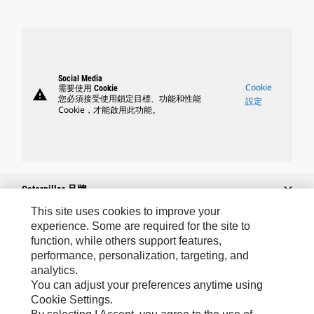
Social Media
Cookie
需要使用 Cookie
warning
您必須接受使用鎖定目標、功能和性能
設定
Cookie，才能啟用此功能。
Caterpillar 品牌
This site uses cookies to improve your
experience. Some are required for the site to
function, while others support features,
Caterpillar.com
performance, personalization, targeting, and
聯絡 Caterpillar
analytics.
You can adjust your preferences anytime using
我的行銷偏好設定
Cookie Settings.
網站地圖