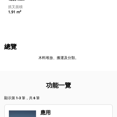
抓叉面積
1.91 m²
總覽
木料堆放、搬運及分類。
功能一覽
顯示第 1-3 筆，共 6 筆
應用