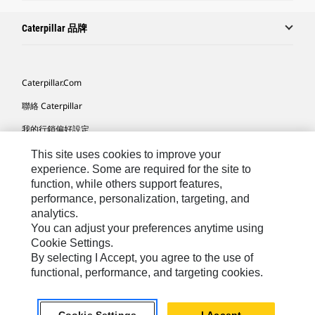
Caterpillar 品牌
Caterpillar.com
聯絡 Caterpillar
我的行銷偏好設定
網站地圖
This site uses cookies to improve your
experience. Some are required for the site to
Cookie Settings
function, while others support features,
performance, personalization, targeting, and
法律
analytics.
隱私權
You can adjust your preferences anytime using
Cookie Settings.
關於 Cat
By selecting I Accept, you agree to the use of
functional, performance, and targeting cookies.
TW - Chinese
© 2026 Caterpillar. All Rights Reserved.