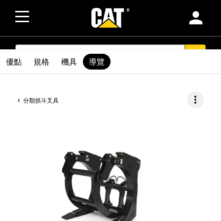
person
SEARCH
search
優點
規格
機具
導覽
more_vert
分類抓斗叉具