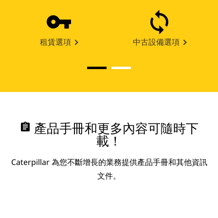
租賃選項
中古設備選項
assignment
產品手冊和更多內容可隨時下
載！
Caterpillar 為您不斷增長的業務提供產品手冊和其他資訊
文件。