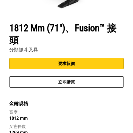
1812 Mm (71")、Fusion™ 接
頭
分類抓斗叉具
要求報價
立即購買
金鑰規格
寬度
1812 mm
叉齒長度
1269 mm