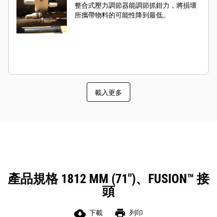
整合式壓力調節器能調節抓鉗力，將損壞
所攜帶物料的可能性降到最低。
載入更多
產品規格 1812 MM (71")、FUSION™ 接
頭
cloud_download
print
下載
列印