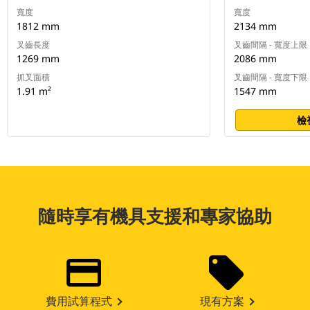
寬度
寬度
1812 mm
2134 mm
叉齒長度
叉齒間隔 - 寬度上限
1269 mm
2086 mm
抓叉面積
叉齒間隔 - 寬度下限
1.91 m²
1547 mm
檢
隨時享有機具支援和專家協助
費用試算程式
現有方案