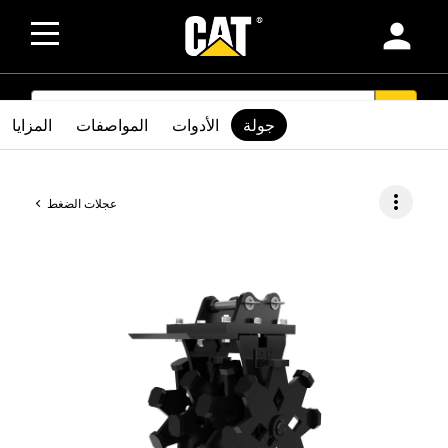
person
SEARCH
search
جولة
الأدوات
المواصفات
المزايا
more_vert
عجلات الضغط