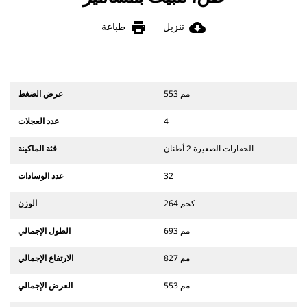
print
cloud_download
تنزيل
طباعة
553 مم
عرض الضغط
4
عدد العجلات
الحفارات الصغيرة 2 أطنان
فئة الماكينة
32
عدد الوسادات
264 كجم
الوزن
693 مم
الطول الإجمالي
827 مم
الارتفاع الإجمالي
553 مم
العرض الإجمالي