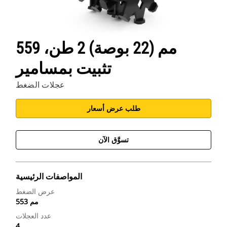
559 مم (22 بوصة) 2 طن،
تثبيت بمسامير
عجلات الضغط
طلب عرض أسعار
تسوَّق الآن
المواصفات الرئيسية
عرض الضغط
553 مم
عدد العجلات
4