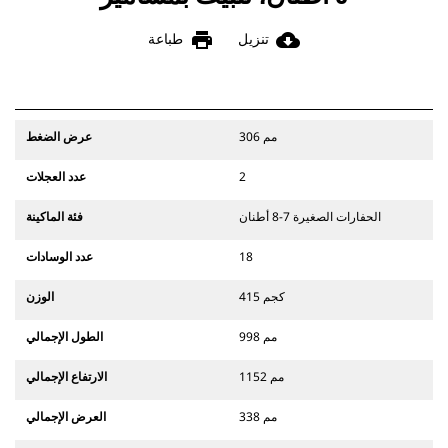
print
cloud_download
تنزيل
طباعة
306 مم
عرض الضغط
2
عدد العجلات
الحفارات الصغيرة 7-8 أطنان
فئة الماكينة
18
عدد الوسادات
415 كجم
الوزن
998 مم
الطول الإجمالي
1152 مم
الارتفاع الإجمالي
338 مم
العرض الإجمالي