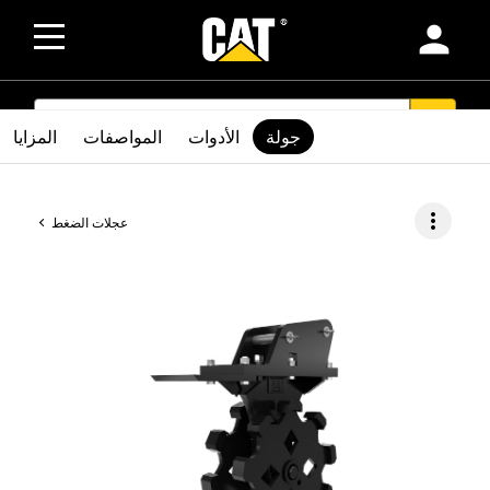
person
SEARCH
search
جولة
الأدوات
المواصفات
المزايا
more_vert
عجلات الضغط