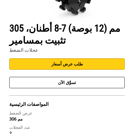
305 مم (12 بوصة) 7-8 أطنان،
تثبيت بمسامير
عجلات الضغط
طلب عرض أسعار
تسوَّق الآن
المواصفات الرئيسية
عرض الضغط
306 مم
عدد العجلات
2