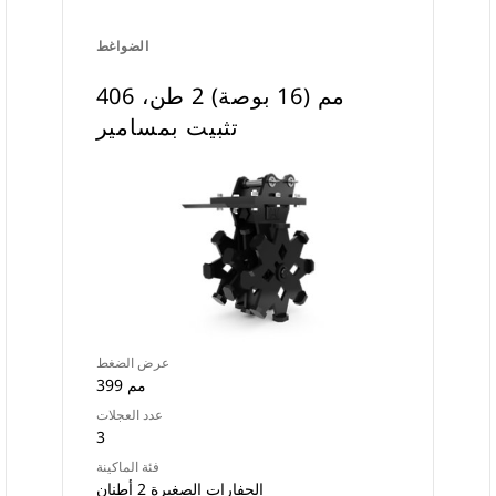
الضواغط
406 مم (16 بوصة) 2 طن،
تثبيت بمسامير
عرض الضغط
399 مم
عدد العجلات
3
فئة الماكينة
الحفارات الصغيرة 2 أطنان