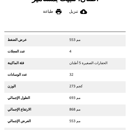
print
cloud_download
تنزيل
طباعة
553 مم
عرض الضغط
4
عدد العجلات
الحفارات الصغيرة 5 أطنان
فئة الماكينة
32
عدد الوسادات
273 كجم
الوزن
693 مم
الطول الإجمالي
868 مم
الارتفاع الإجمالي
553 مم
العرض الإجمالي