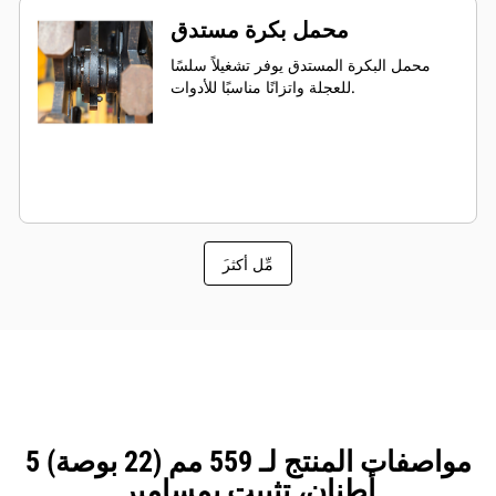
محمل بكرة مستدق
محمل البكرة المستدق يوفر تشغيلاً سلسًا
للعجلة واتزانًا مناسبًا للأدوات.
َمِّل أكثر
مواصفات المنتج لـ 559 مم (22 بوصة) 5
أطنان، تثبيت بمسامير