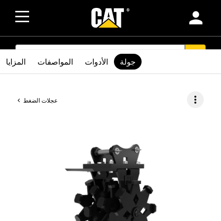
person
SEARCH
search
جولة
الأدوات
المواصفات
المزايا
more_vert
عجلات الضغط