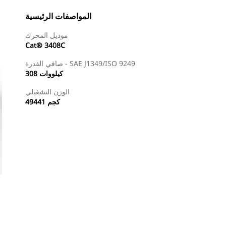
المواصفات الرئيسية
موديل المحرك
Cat® 3408C
صافي القدرة - SAE J1349/ISO 9249
308 كيلووات
الوزن التشغيلي
49441 كجم
طلب عرض أسعار
البحث عن وكيل