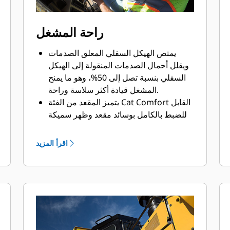
راحة المشغل
يمتص الهيكل السفلي المعلق الصدمات
ويقلل أحمال الصدمات المنقولة إلى الهيكل
السفلي بنسبة تصل إلى 50%، وهو ما يمنح
المشغل قيادة أكثر سلاسة وراحة.
يتميز المقعد من الفئة Cat Comfort القابل
للضبط بالكامل بوسائد مقعد وظهر سميكة
تسهم في تقليل الضغط على الظهر
والفخذين، مع السماح بحركة الذراعين
اقرأ المزيد
والساقين بكل حرية.
يحتوي الموديل D9 GC على أذرع يدوية مع
تحكم مشترك في الفرامل وقابض التوجيه
لكل جنزير