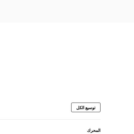
تشتمل الملحقات الخلفية على الكسارة
أحادية الساق، والكسارة متعددة السيقان،
وثقل الموازنة والرافعة.
يتم تركيب الطرف وواقي الساق بسهولة من
خلال تدوير سقاطة مقاس ¾ بوصة بزاوية
180 درجة. ويعني هذا التركيب البسيط عدم
الحاجة إلى الطرق وإجراء عمليات التغيير
بشكل أسرع ووقت تعطل أقل.
توسيع الكل
المحرك