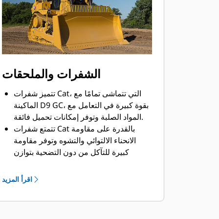
للمشغلين ولأفراد الخدمة.
يمكن تجهيز الماكينة D9 GC من المصنع
بمصباح تحذير برتقالي وامض اختياري
وبمصابيح LED لمزيد من الأمان.
الشفرات والملحقات
تتميز شفرات Cat، التي تتماشى تمامًا مع
الماكينة D9 GC، بقوة كبيرة في التعامل مع
المواد الصلبة وتوفر إمكانات تحميل فائقة.
تتمتع شفرات Cat بالقدرة على مقاومة
الانحناء الالتوائي والتشوه وتوفر مقاومة
كبيرة للتآكل من دون التضحية بتوازن
الماكينة أو أدائها.
تشتمل خيارات الشفرات على الشفرة
اقرأ المزيد
العامة، والشفرة شبه العامة، وشفرة
استصلاح الأراضي، وشفرة الفحم والشفرة
المزودة بوسادة.