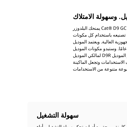
يمنحك البلدوزر Cat® D9 GC عالي الإنتاجية وسهل التشغيل ما تحتاج إليه من الأداء والموثوقية من خلال بلدوزر بسيط واقتصادي.
C التي تتكامل معًا لتوفير أعلى مستويات الأداء
عالية. ويعتمد الموديل D9 GC على نجاح الموديل D9R الذي تميز بتعدد استخداماته وقوته ومتانته، فلطالما استُخدم
جاز الأعمال الشاقة في كل أنحاء العالم لمدة 25 عامًا. وستبدو مكونات الموديل D9 GC وقطع غياره وأنظمته مألوفة بالنسبة
لمالكي الموديل D9R ولمن يشغلونه ويقومون بصيانته. ويتميز الموديل D9 GC بموثوقية لا مثيل لها وبعمر افتراضي طويل بفضل
تخدامات وتجعل الماكينة D9 GC
سهولة التشغيل
كابينة مريحة مع أدوات تحكم سهلة التشغيل وأداء