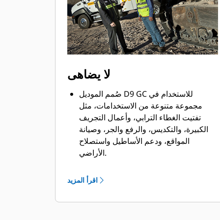
لا يضاهى
صُمم الموديل D9 GC للاستخدام في
مجموعة متنوعة من الاستخدامات، مثل
تفتيت الغطاء الترابي، وأعمال التجريف
الكبيرة، والتكديس، والرفع والجر، وصيانة
المواقع، ودعم الأساطيل واستصلاح
الأراضي.
تتوفر مجموعة من المواصفات والملحقات
التي تلائم استخدامات البيئات الباردة
اقرأ المزيد
والصحراوية والبناء الثقيل ومصانع الصلب.
يتيح الهيكل السفلي المعلق بالكامل تماسكًا
أكبر مع الأرض، وهو ما يؤدي إلى تقليل