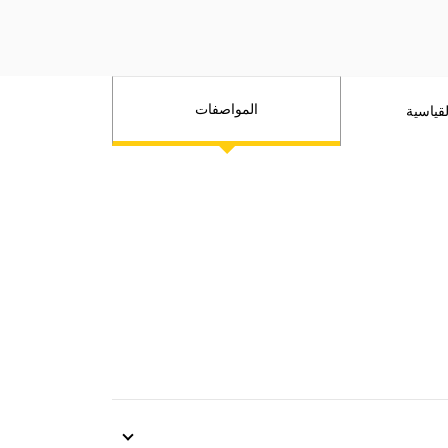
الانزلاق، وزيادة الإنتاجية العامة في كل
الاستخدامات.
وستبدو مكونات الموديل D9 GC وقطع
غياره وأنظمته مألوفة بالنسبة لمالكي
الموديل D9R ولمن يشغلونه ويقومون
المواصفات
قياسية
بصيانته.