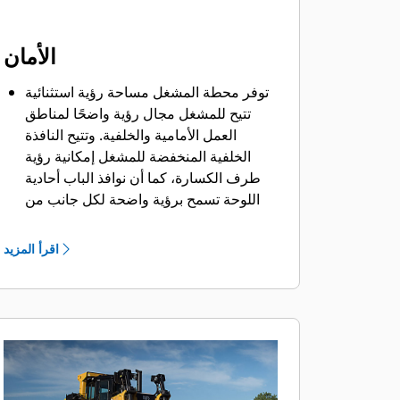
الأمان
توفر محطة المشغل مساحة رؤية استثنائية
تتيح للمشغل مجال رؤية واضحًا لمناطق
العمل الأمامية والخلفية. وتتيح النافذة
الخلفية المنخفضة للمشغل إمكانية رؤية
طرف الكسارة، كما أن نوافذ الباب أحادية
اللوحة تسمح برؤية واضحة لكل جانب من
دون عناء.
يمكن الوصول بسهولة إلى منافذ عمليات
اقرأ المزيد
فحص زيت مجموعة نقل الحركة وأخذ
العينات اليومية من منصة الماكينة لزيادة
مستوى الراحة والأمان.
الوصول من مستوى الأرض، ومسامير
التثبيت الموجودة على الوقاءات السفلية،
وإزالة نقاط تشحيم أسطوانات الرفع - كلها
عناصر توفر مستوى أعلى من الأمان