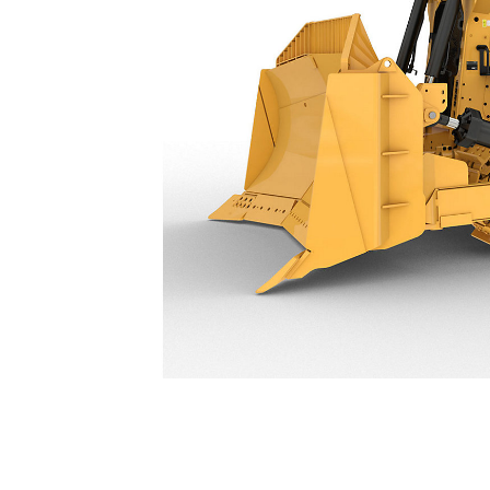
D9 GC
فات
تغيير الموديل