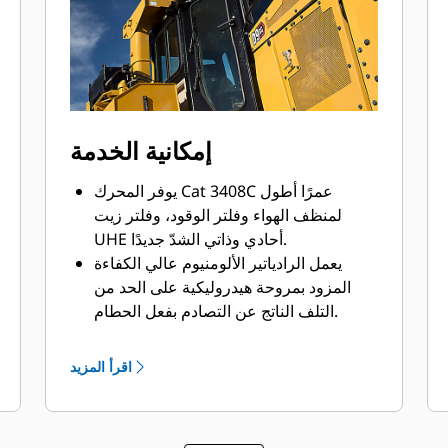
إمكانية الخدمة
يوفر المحرك Cat 3408C عمرًا أطول
لمنظف الهواء وفلتر الوقود، وفلتر زيت
UHE أحادي وذاتي الشدّ جديدًا.
يعمل الرادياتير الألومنيوم عالي الكفاءة
المزود بمروحة هيدروليكية على الحد من
التلف الناتج عن التصادم بفعل الحطام.
موصلات كهربائية محكمة الغلق، تحجب
الأتربة والرطوبة لتحسين موثوقية النظام
اقرأ المزيد
الكهربائي والخدمة.
يوجد مجمع الزيت السفلي لناقل الحركة
منفصلاً عن خزاني مجموعتي الإدارة