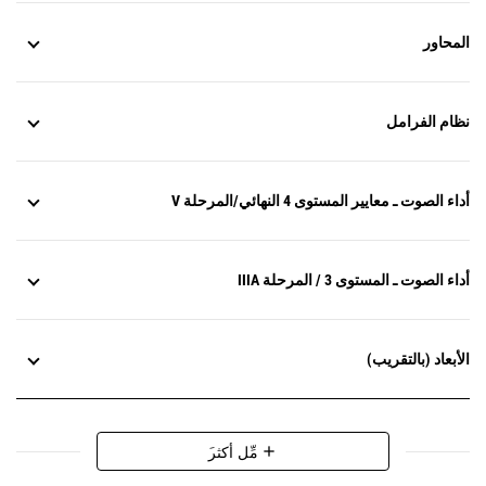
المحاور
نظام الفرامل
أداء الصوت ـ معايير المستوى 4 النهائي/المرحلة V
أداء الصوت ـ المستوى 3 / المرحلة IIIA
الأبعاد (بالتقريب)
َمِّل أكثر
add