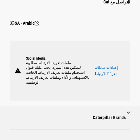
التواصل مع Cat
SA ‧ Arabic
Social Media
ملفات تعريف الارتباط مطلوبة
إعدادات ملٝات
لتمكين هذه الميزة، يجب عليك قبول
warning
استخدام ملفات تعريف الارتباط الخاصة
تعريٝ الارتباط
بالاستهداف والأداء وملفات تعريف الارتباط
الوظيفية.
Caterpillar Brands