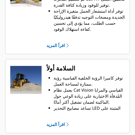
دورات العمر الافتراضي لتحسين هامش
توفير للوقود وزيادة كثافة القدرة.
الأرباح.
توفر أداة استشعار الحمل متغيرة الإزاحة
تم تصميم الشفرات المرنة والمتينة
الجديدة ومضخات التوجيه تدفقًا هيدروليكيًا
بسمات تجريف وتدحرج فائقة.
حسب الطلب، مما يؤدي إلى تحسين
كفاءة استهلاك الوقود.
تجنب التباطؤ غير الضروري باستخدام
إيقاف تشغيل المحرك في وضع التباطؤ
اقرأ المزيد
والخفض التلقائي لسرعة التباطؤ.
يؤدي تكامل الأنظمة العميق بين المحرك
ونظام الانبعاثات ومجموعة نقل الحركة
والنظام الهيدروليكي ونظام التبريد إلى
السلامة أولاً
تقليل استهلاك الوقود في المتوسط
مقارنة بالموديل السابق.
توفر كاميرا الرؤية الخلفية القياسية رؤية
تعمل الأنظمة المبتكرة بكفاءة على خفض
ممتازة لمساحة العمل.
متوسط سرعة المحرك أثناء العمل
يعمل نظام Cat Vision القياسي والمرايا
وتقليل الأحمال الحرارية الكلية للنظام
المُدفأة الاختيارية على زيادة الوعي حول
لتحسين الأداء وكفاءة استهلاك الوقود.
الماكينة لضمان تشغيل أكثر أمانًا.
يتميز ناقل حركة Powershift كوكبي
تساعد مصابيح التحذير LED المثبتة على
الدوران من Cat الأفضل في فئته بعناصر
الكابينة في تحذير الأفراد الآخرين
تحكم تعمل بإستراتيجية التحكم
الموجودين بالقرب من الماكينة.
اقرأ المزيد
الإلكتروني المتقدم في الإنتاجية (APECS)
تعمل الدرابزينات والسلالم والأسطح غير
لتحقيق قوة دافعة أكبر على المنحدرات
القابلة للانزلاق على تعزيز سلامة الفنيين