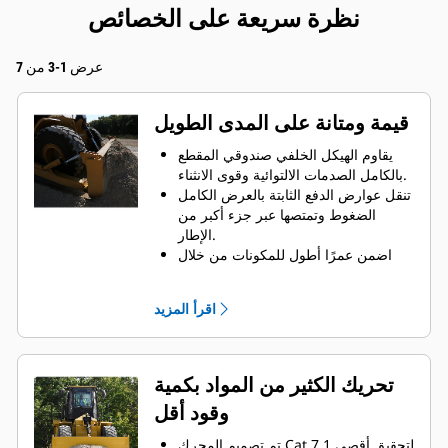
نظرة سريعة على الخصائص
عرض 1-3 من 7
قيمة ومتانة على المدى الطويل
يقاوم الهيكل الخلفي صندوقي المقطع
بالكامل الصدمات الالتوائية وقوى الانثناء.
تنقل عوارض الدفع الثابتة بالعرض الكامل
الضغوط وتمتصها عبر جزء أكبر من
الإطار.
اضمن عمرًا أطول للمكونات من خلال
زيادة حجم وصلة الجر العلوية، ولوحة
الإطار، والمحمل.
اقرأ المزيد
ينتح عن تحسين حامل تثبيت المحور زيادة
السلامة الهيكلية.
تنقل حوامل أسطوانة التوجيه للخدمة
الشاقة أحمال التوجيه على نحو فعال إلى
تحريك الكثير من المواد بكمية
الإطار.
وقود أقل
تتحمل الهياكل المتينة أصعب الظروف
والعديد من
تم تصميم المحرك Cat 7.1 لتحقيق أقصى