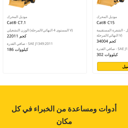
موديل المحرك
موديل المحرك
Cat® C7.1
Cat® C15
الشفرة المستقيمة (المستوى 4
الوزن التشغيلي (المستوى 4 النهائي/المرحلة V)
النهائي/المرحلة V)
22011 كجم
34004 كجم
صافي القدرة - SAE J1349:2011
SAE J1349:201
186 كيلووات
302 كيلووات
يل
أدوات ومساعدة من الخبراء في كل
مكان