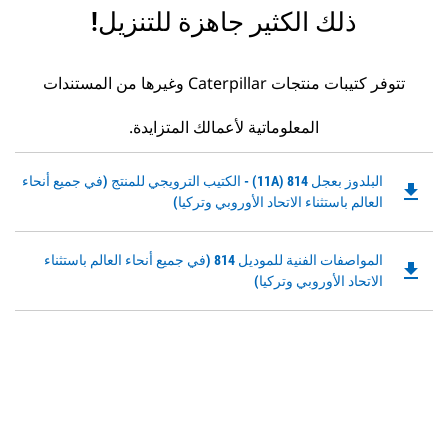
ذلك الكثير جاهزة للتنزيل!
تتوفر كتيبات منتجات Caterpillar وغيرها من المستندات
المعلوماتية لأعمالك المتزايدة.
Downloadable
البلدوز بعجل 814 (11A) - الكتيب الترويجي للمنتج (في جميع أنحاء
file_download
PDF
العالم باستثناء الاتحاد الأوروبي وتركيا)
Opens
in
Downloadable
المواصفات الفنية للموديل 814 (في جميع أنحاء العالم باستثناء
a
file_download
PDF
الاتحاد الأوروبي وتركيا)
New
Opens
Tab
in
a
New
Tab