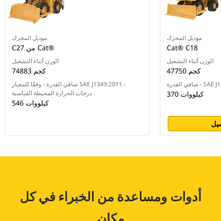
موديل المحرك
موديل المحرك
Cat® C18
C27 من Cat®‎
الوزن أثناء التشغيل
الوزن أثناء التشغيل
47750 كجم
74883 كجم
SAE J1349:201
صافي القدرة - وفقًا للمعيار SAE J1349:2011 -
درجات الحرارة المحيطة القياسية
370 كيلووات
546 كيلووات
يل
أدوات ومساعدة من الخبراء في كل
مكان