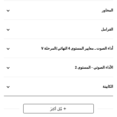
المحاور
الفرامل
أداء الصوت ـ معايير المستوى 4 النهائي/المرحلة V
الأداء الصوتي - المستوى 2
الكابينة
َمِّل أكثر
add