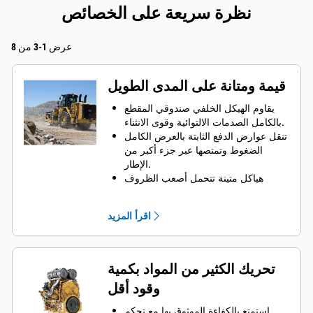
نظرة سريعة على الخصائص
عرض 1-3 من 8
قيمة ومتانة على المدى الطويل
يقاوم الهيكل الخلفي صندوقي المقطع
بالكامل الصدمات الالتوائية وقوى الانثناء.
تنقل عوارض الدفع الثابتة بالعرض الكامل
الضغوط وتمتصها عبر جزء أكبر من
الإطار.
هياكل متينة تتحمل أصعب الظروف
والعديد من دورات عمر التشغيل الممتدة،
ما يسهم في تحسين أرباحك النهائية.
اقرأ المزيد
تم تصميم الشفرات المرنة والمتينة
بسمات تجريف وتدحرج فائقة.
ينتح عن تحسين حامل تثبيت المحور زيادة
السلامة الهيكلية.
تحريك الكثير من المواد بكمية
يتم استخدام المصبوبات في المحرك
وقود أقل
والإطار في مناطق الضغط العالي لتوزيع
الأحمال العالية.
استمتع بالكفاءة الموثوق بها مع تحكم