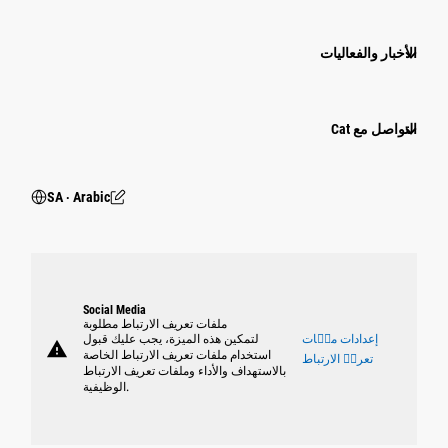
الأخبار والفعاليات
التواصل مع Cat
SA ‧ Arabic
Social Media
ملفات تعريف الارتباط مطلوبة
إعدادات ملٝات
لتمكين هذه الميزة، يجب عليك قبول
warning
استخدام ملفات تعريف الارتباط الخاصة
تعريٝ الارتباط
بالاستهداف والأداء وملفات تعريف الارتباط
الوظيفية.