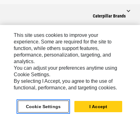
Caterpillar Brands
This site uses cookies to improve your
experience. Some are required for the site to
Caterpillar.com
function, while others support features,
performance, personalization, targeting, and
CAT التواصل من أجل خدمة المعدات ودعم
analytics.
تفضيلات التسويق الخاصة بي
You can adjust your preferences anytime using
Cookie Settings.
خريطة الموقع
By selecting I Accept, you agree to the use of
Cookie Settings
functional, performance, and targeting cookies.
قانوني
Cookie Settings
I Accept
الخصوصية
SA-Arabic
© 2026 Caterpillar. كل الحقوق محفوظة