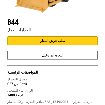
844
الجرارات بعجل
طلب عرض أسعار
البحث عن وكيل
المواصفات الرئيسية
موديل المحرك
C27 من Cat®‎
الوزن أثناء التشغيل
74883 كجم
صافي القدرة - وفقًا للمعيار SAE J1349:2011 - درجات الحرارة