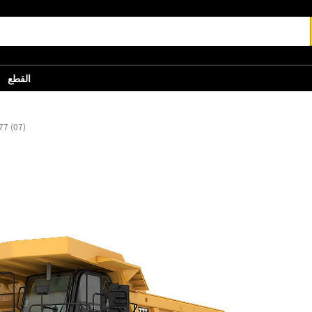
القطع
77 (07)