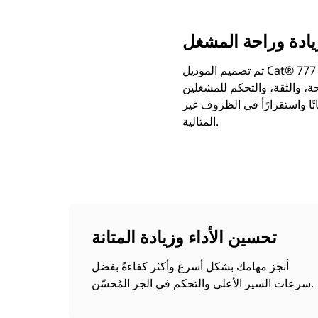
زيادة وراحة المشغل
تم تصميم الموديل Cat® 777 ليكون هو الشاحنة الميكانيكية سعة 100 طن الأكثر كفاءة في فئتها. من خلال إسهاماتك وملاحظاتك
حة، والثقة، والتحكم للمشغلين
ًا واستقرارًأ في الظروف غير
المثالية.
تحسين الأداء وزيادة المتانة
أنجز مهامك بشكل أسرع وأكثر كفاءةً بفضل
سرعات السير الأعلى والتحكم في الجر المُحسّن.