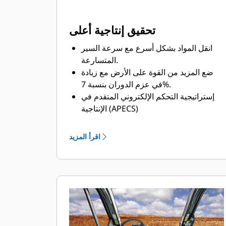
تحقيق إنتاجية أعلى
انقل المواد بشكل أسرع مع سرعة السير
المتسارعة.
ضع المزيد من القوة على الأرض مع زيادة
في عزم الدوران بنسبة 7%.
إستراتيجية التحكم الإلكتروني المتقدم في
الإنتاجية (APECS)
تنقل أدوات التحكم في ناقل الحركة مزيدًا
من عزم الدوران خلال عمليات التبديل، مما
اقرأ المزيد
ينتج عنه أوقات دورات أسرع، وبشكل
ملحوظ على المنحدرات.
استمتع بإنتاجية أكبر أثناء استخدام نظام
التحكم في الجر (TCS) الأسرع استجابة.
يمكنك تقليل تآكل الإطارات مع أقصى قدرة
للجر من خلال تشغيل نظام التحكم في الجر
(TCS) في وقت مبكر قبل حدوث الانزلاق.