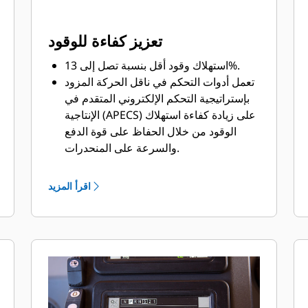
تعزيز كفاءة للوقود
استهلاك وقود أقل بنسبة تصل إلى 13%.
تعمل أدوات التحكم في ناقل الحركة المزود
بإستراتيجية التحكم الإلكتروني المتقدم في
الإنتاجية (APECS) على زيادة كفاءة استهلاك
الوقود من خلال الحفاظ على قوة الدفع
والسرعة على المنحدرات.
يمكنك تحسين استهلاك الوقود تلقائيًا
باستخدام الوضع الاقتصادي التكيفي – يقلل
اقرأ المزيد
من استهلاك الوقود بدون التأثير على
الإنتاجية ويمكن تشغيله بزر واحد.
اكتشف التحسينات في كفاءة استهلاك
الوقود مع التباطؤ التلقائي في الوضع
المحايد.
يمكنك نقل المواد على شاحنتك 777 مع
تحديد السرعة واختيار ترس وسرعة للمحرك