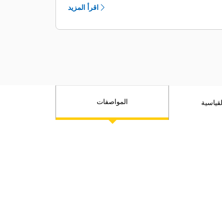
اقرأ المزيد
تخزين أكثر في الكابينة ذات التصميم
الجديدة.
استمتع بسهولة التبديل بجودة تضاهي
سيارات الركاب مع أدوات تحكم في مدمجة
جديدة في الرافعة وناقل الحركة.
أدوات تحكم تلقائي في درجة حرارة الكابينة.
واجهة مشغل مبسطة مع شاشة تعمل
باللمس.
المواصفات
قياسية
الإضاءة الأفضل في فئتها مع حزمة إضاءة
LED الجديدة.