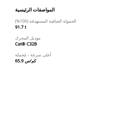
المواصفات الرئيسية
الحمولة الصافية المستهدفة (100%)
91.7 t
موديل المحرك
Cat® C32B
أعلى سرعة - مُحملة
65.9 كم/س
طلب عرض أسعار
البحث عن وكيل