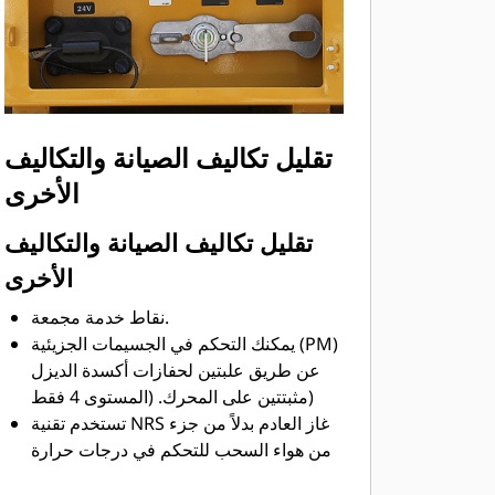
تنشيطه ويقوم بإيقاف تشغيل الماكينة.
يعمل محدد السرعة مع الحمل الزائد مع
نظام الحمولة الصافية للشاحنة على تقليل
سرعة الماكينة تلقائيًا عند تحميل الشاحنة
بشكل زائد.
حزام مقعد رباعي النقاط للمشغل وحزام
تقليل تكاليف الصيانة والتكاليف
حوض لمقعد المدرب.
الأخرى
أربع كاميرات ونظام رادار للتعرف على
المخاطر المحتملة.
تقليل تكاليف الصيانة والتكاليف
الأخرى
نقاط خدمة مجمعة.
يمكنك التحكم في الجسيمات الجزيئية (PM)
عن طريق علبتين لحفازات أكسدة الديزل
مثبتتين على المحرك. (المستوى 4 فقط)
تستخدم تقنية NRS غاز العادم بدلاً من جزء
من هواء السحب للتحكم في درجات حرارة
الاحتراق وإنتاج أكاسيد النيتروجين. (المستوى