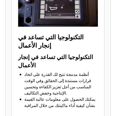
أكثر كفاءة لاستهلاك الوقود.
يمكن ترشيد استهلاك الوقود باستخدام
خاصية إيقاف تباطؤ المحرك المدمجة مع بدء
تشغيل المحرك تلقائيًا عندما تكون الشاحنة
في وضع الانتظار وتعمل في وضع التباطؤ
لفترة محددة مسبقًا.
التكنولوجيا التي تساعد في
إنجار الأعمال
التكنولوجيا التي تساعد في إنجار
الأعمال
أنظمة مدمجة تتيح لك القدرة على اتخاذ
قرارات مستندة إلى الحقائق وفي الوقت
المناسب من أجل تعزيز الكفاءة وتحسين
الإنتاجية وخفض التكاليف.
يمكنك الحصول على معلومات عالية القيمة
بشأن كيفية أداء ماكينتك من خلال المراقبة
المستمرة وجمع بيانات الماكينة الحيوية عبر