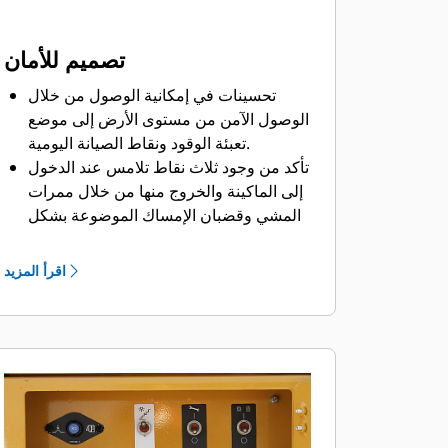
تصميم للأمان
تحسينات في إمكانية الوصول من خلال
الوصول الآمن من مستوى الأرض إلى موضع
تعبئة الوقود ونقاط الصيانة اليومية.
تأكد من وجود ثلاث نقاط تلامس عند الدخول
إلى الماكينة والخروج منها من خلال ممرات
المشي وقضبان الإمساك الموضوعة بشكل
إستراتيجي.
الفرملة القرصية الرطبة قياسية في كل
اقرأ المزيد
الأركان الأربعة للشاحنة.
التزود بالوقود من مستوى سطح الأرض لا
يتطلب الصعود على الماكينة لملء خزان
الوقود.
يعمل مفتاح إيقاف تشغيل المحرك الذي
يمكن الوصول إليه من مستوى سطح الأرض
على إيقاف ضخ الوقود إلى المحرك في حالة