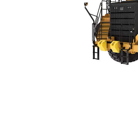
777 (07)
مزايا
تغيير الموديل