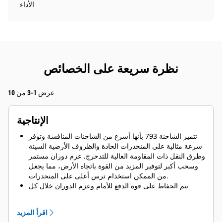
الأداء
نظرة سريعة على الخصائص
عرض 1-3 من 10
الإنتاجية
تتميز الشاحنة 793 بأنها أسرع من الشاحنات المنافسة وتوفر
سرعة مثالية على المنحدرات الحادة والظروف الأرضية السيئة
وطرق النقل ذات المقاومة العالية للتدحرج. عزم دوران مستمر
وسحب أكبر لتوفير المزيد من القوة باتجاه الأرض، مما يجعل
من الممكن استخدام ترس أعلى على المنحدرات.
يتم الحفاظ على قوة الدفع للأمام وعزم الدوران خلال كل
عملية نقل، مع اختيار السرعة المثلى مما يؤدي إلى القيام
بتسارع بشكل أسرع.
اقرأ المزيد
يتم الجمع بين ناقل الحركة سداسي السرعات من Cat، مع