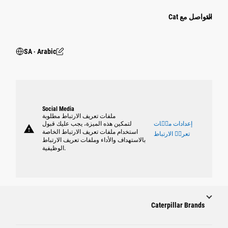
التواصل مع Cat
SA ‧ Arabic
Social Media
ملفات تعريف الارتباط مطلوبة
إعدادات ملٝات
لتمكين هذه الميزة، يجب عليك قبول
warning
استخدام ملفات تعريف الارتباط الخاصة
تعريٝ الارتباط
بالاستهداف والأداء وملفات تعريف الارتباط
الوظيفية.
Caterpillar Brands