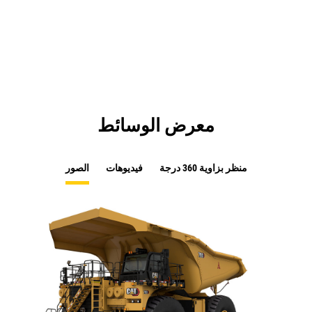
in
Tab
a
New
Tab
معرض الوسائط
منظر بزاوية 360 درجة
فيديوهات
الصور