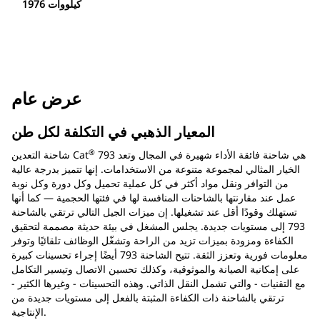
1976 كيلووات
عرض عام
المعيار الذهبي في التكلفة لكل طن
®
793 هي شاحنة فائقة الأداء شهيرة في المجال وتعد
شاحنة التعدين Cat
الخيار المثالي لمجموعة متنوعة من الاستخدامات. إنها تتميز بدرجة عالية
من التوافر ونقل مواد أكثر في كل عملية تحميل وكل دورة وكل نوبة
عمل عند مقارنتها بالشاحنات المنافسة لها في فئتها الحجمية — كما أنها
تستهلك وقودًا أقل عند تشغيلها. إن ميزات الجيل التالي ترتقي بالشاحنة
793 إلى مستويات جديدة. يجلس المشغل في بيئة حديثة مصممة لتحقيق
الكفاءة ومزودة بميزات تزيد من الراحة وتشغّل الوظائف تلقائيًا وتوفر
معلومات فورية وتعزز الثقة. تتيح الشاحنة 793 أيضًا إجراء تحسينات كبيرة
على إمكانية الصيانة والموثوقية، وكذلك تحسين الاتصال وتيسير التكامل
مع التقنيات - والتي تشمل النقل الذاتي. وهذه التحسينات - وغيرها الكثير -
ترتقي بالشاحنة ذات الكفاءة المثبتة بالفعل إلى مستويات جديدة من
الإنتاجية.