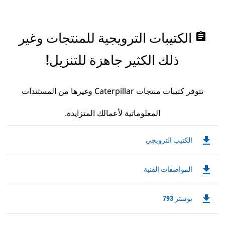
assignment
الكتيبات الترويجية للمنتجات وغير
ذلك الكثير جاهزة للتنزيل!
تتوفر كتيبات منتجات Caterpillar وغيرها من المستندات
المعلوماتية لأعمالك المتزايدة.
file_download
Downloadable
الكتيب الترويجي
PDF
Opens
file_download
Downloadable
المواصفات الفنية
in
PDF
a
Opens
New
file_download
Downloadable
بوستر 793
in
Tab
PDF
a
Opens
New