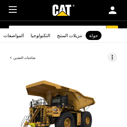
person
SEARCH
search
جولة
تنزيلات المنتج
التكنولوجيا
المواصفات
more_vert
شاحنات التعدين