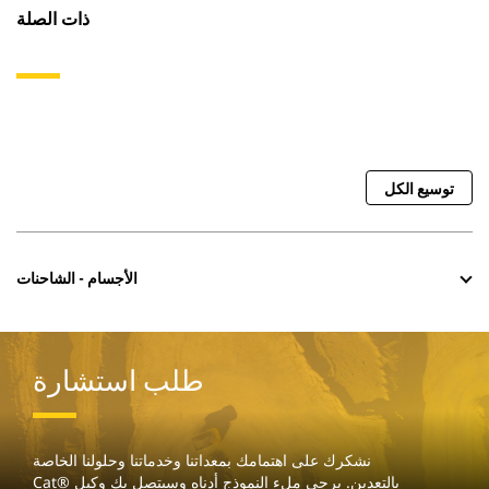
ذات الصلة
توسيع الكل
الأجسام - الشاحنات
طلب استشارة
‏‫نشكرك على اهتمامك بمعداتنا وخدماتنا وحلولنا الخاصة
بالتعدين. يرجى ملء النموذج أدناه وسيتصل بك وكيل Cat®‎