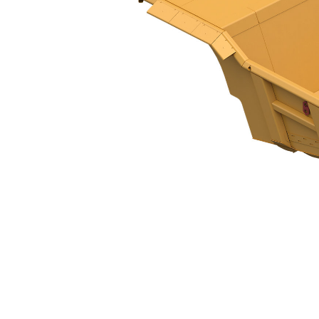
MSD II-Mulde - 797F
Vort
Modell wechseln