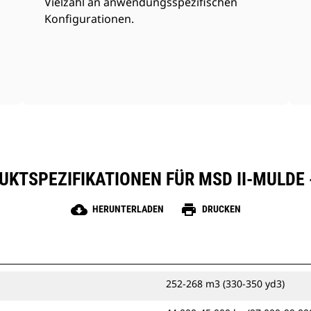
Vielzahl an anwendungsspezifischen
Konfigurationen.
KTSPEZIFIKATIONEN FÜR MSD II-MULDE 
cloud_download
print
HERUNTERLADEN
DRUCKEN
252-268 m3 (330-350 yd3)