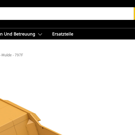
en Und Betreuung
Ersatzteile
I-Mulde - 797F