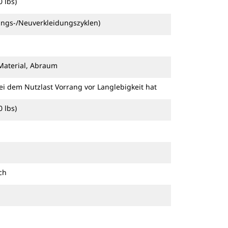
 lbs)
ungs-/Neuverkleidungszyklen)
 Material, Abraum
ei dem Nutzlast Vorrang vor Langlebigkeit hat
 lbs)
ch