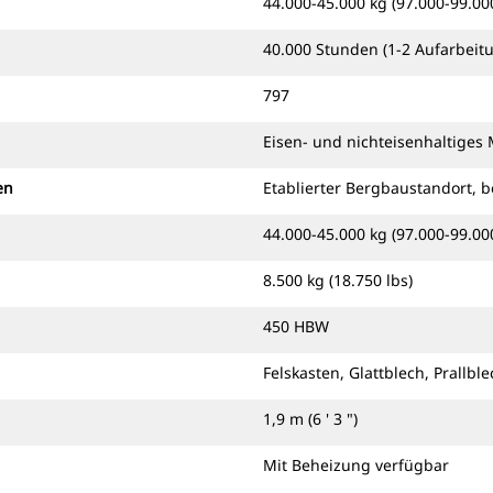
44.000-45.000 kg (97.000-99.000
40.000 Stunden (1-2 Aufarbeit
797
Eisen- und nichteisenhaltiges
en
Etablierter Bergbaustandort, b
44.000-45.000 kg (97.000-99.000
8.500 kg (18.750 lbs)
450 HBW
Felskasten, Glattblech, Prallble
1,9 m (6 ' 3 ")
Mit Beheizung verfügbar