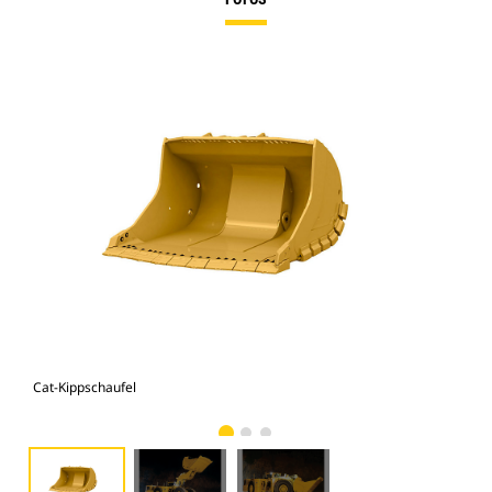
Cat-Kippschaufel
Cat