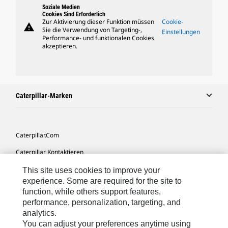
Soziale Medien
Cookies Sind Erforderlich
Zur Aktivierung dieser Funktion müssen
Cookie-
warning
Sie die Verwendung von Targeting-,
Einstellungen
Performance- und funktionalen Cookies
akzeptieren.
Caterpillar-Marken
Caterpillar.com
Caterpillar Kontaktieren
Meine Marketing-Präferenzen
This site uses cookies to improve your
experience. Some are required for the site to
Seitenübersicht
function, while others support features,
performance, personalization, targeting, and
Cookie Settings
analytics.
Rechtliche Hinweise
You can adjust your preferences anytime using