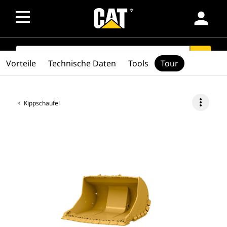
person
SEARCH
search
Vorteile
Technische Daten
Tools
Tour
more_vert
Kippschaufel