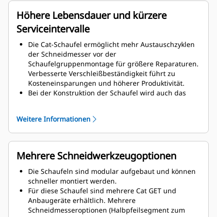
Demontage der Schneiden erleichtert.
Für die Komponenten der Schaufelgruppe werden
Höhere Lebensdauer und kürzere
höherwertige Materialien verwendet.
Serviceintervalle
Die Cat-Schaufel ermöglicht mehr Austauschzyklen
der Schneidmesser vor der
Schaufelgruppenmontage für größere Reparaturen.
Verbesserte Verschleißbeständigkeit führt zu
Kosteneinsparungen und höherer Produktivität.
Bei der Konstruktion der Schaufel wird auch das
Schaufelgewicht berücksichtigt, wobei eine stärkere
Schaufel und ein ausgewogenes Gewicht zur
Weitere Informationen
Verbesserung der Gesamtleistung der Maschine
angestrebt werden.
Cat GET bietet auch große Wettbewerbsvorteile.
Mehrere Schneidwerkzeugoptionen
Die Schaufeln sind modular aufgebaut und können
schneller montiert werden.
Für diese Schaufel sind mehrere Cat GET und
Anbaugeräte erhältlich. Mehrere
Schneidmesseroptionen (Halbpfeilsegment zum