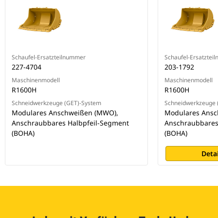
Schaufel-Ersatzteilnummer
Schaufel-Ersatztei
227-4704
203-1792
Maschinenmodell
Maschinenmodell
R1600H
R1600H
Schneidwerkzeuge (GET)-System
Schneidwerkzeuge 
Modulares Anschweißen (MWO),
Modulares Ansc
Anschraubbares Halbpfeil-Segment
Anschraubbares
(BOHA)
(BOHA)
Deta