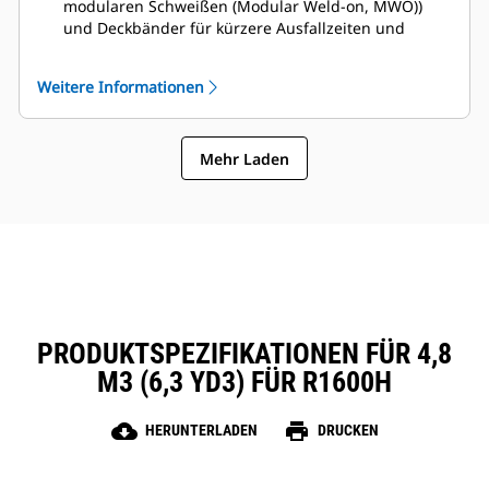
modularen Schweißen (Modular Weld-on, MWO))
und Deckbänder für kürzere Ausfallzeiten und
schnellere Reparaturen. Der Steinschlagschutz
verringert das Überlaufen von Steinen über die
Weitere Informationen
Rückseite der Schaufel und damit die Gefahr von
Beschädigungen des Auslegers/Hubarms und der
Komponenten usw.
Mehr Laden
Caterpillar bietet die Schaufel und eine umfassende
Palette von GET-Optionen an. Caterpillar und unsere
Cat-Händler bieten alles aus einer Hand, was
weniger Buchhaltung bedeutet.
PRODUKTSPEZIFIKATIONEN FÜR 4,8
M3 (6,3 YD3) FÜR R1600H
cloud_download
print
HERUNTERLADEN
DRUCKEN