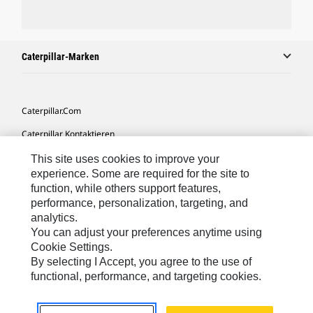
Caterpillar-Marken
Caterpillar.com
Caterpillar Kontaktieren
Meine Marketing-Präferenzen
This site uses cookies to improve your
experience. Some are required for the site to
Seitenübersicht
function, while others support features,
performance, personalization, targeting, and
Cookie Settings
analytics.
Rechtliche Hinweise
You can adjust your preferences anytime using
Cookie Settings.
Datenschutz
By selecting I Accept, you agree to the use of
functional, performance, and targeting cookies.
Europe-German
© 2026 Caterpillar. Alle Rechte vorbehalten.