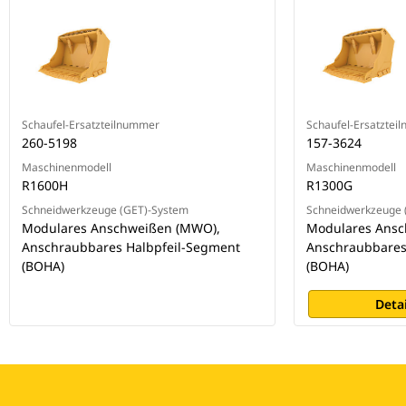
Schaufel-Ersatzteilnummer
Schaufel-Ersatztei
260-5198
157-3624
Maschinenmodell
Maschinenmodell
R1600H
R1300G
Schneidwerkzeuge (GET)-System
Schneidwerkzeuge 
Modulares Anschweißen (MWO),
Modulares Ansc
Anschraubbares Halbpfeil-Segment
Anschraubbares
(BOHA)
(BOHA)
Deta