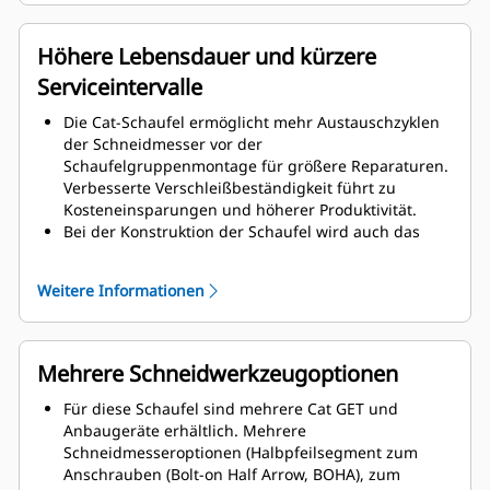
Schaufelbaugruppe, was die Montage und
Demontage der Schneiden erleichtert.
Für die Komponenten der Schaufelgruppe werden
Höhere Lebensdauer und kürzere
höherwertige Materialien verwendet.
Serviceintervalle
Die Cat-Schaufel ermöglicht mehr Austauschzyklen
der Schneidmesser vor der
Schaufelgruppenmontage für größere Reparaturen.
Verbesserte Verschleißbeständigkeit führt zu
Kosteneinsparungen und höherer Produktivität.
Bei der Konstruktion der Schaufel wird auch das
Schaufelgewicht berücksichtigt, wobei eine stärkere
Schaufel und ein ausgewogenes Gewicht zur
Weitere Informationen
Verbesserung der Gesamtleistung der Maschine
angestrebt werden.
Cat GET bietet auch große Wettbewerbsvorteile.
Mehrere Schneidwerkzeugoptionen
Für diese Schaufel sind mehrere Cat GET und
Anbaugeräte erhältlich. Mehrere
Schneidmesseroptionen (Halbpfeilsegment zum
Anschrauben (Bolt-on Half Arrow, BOHA), zum