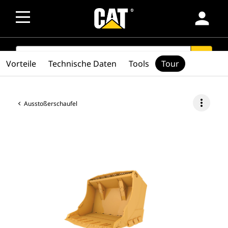
person
SEARCH
search
Vorteile
Technische Daten
Tools
Tour
more_vert
Ausstoßerschaufel