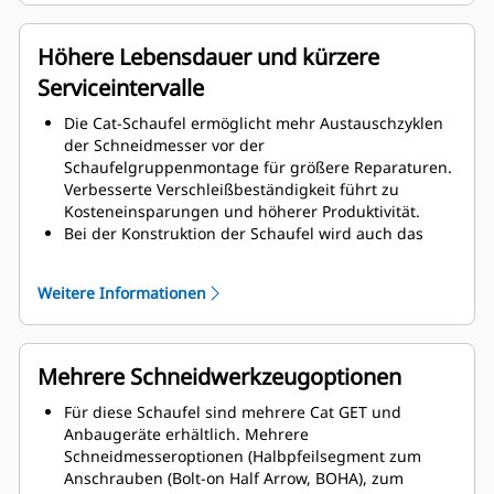
Schaufelbaugruppe, was die Montage und
Demontage der Schneiden erleichtert.
Für die Komponenten der Schaufelgruppe werden
Höhere Lebensdauer und kürzere
höherwertige Materialien verwendet.
Serviceintervalle
Die Cat-Schaufel ermöglicht mehr Austauschzyklen
der Schneidmesser vor der
Schaufelgruppenmontage für größere Reparaturen.
Verbesserte Verschleißbeständigkeit führt zu
Kosteneinsparungen und höherer Produktivität.
Bei der Konstruktion der Schaufel wird auch das
Schaufelgewicht berücksichtigt, wobei eine stärkere
Schaufel und ein ausgewogenes Gewicht zur
Weitere Informationen
Verbesserung der Gesamtleistung der Maschine
angestrebt werden.
Cat GET bietet auch große Wettbewerbsvorteile.
Mehrere Schneidwerkzeugoptionen
Für diese Schaufel sind mehrere Cat GET und
Anbaugeräte erhältlich. Mehrere
Schneidmesseroptionen (Halbpfeilsegment zum
Anschrauben (Bolt-on Half Arrow, BOHA), zum