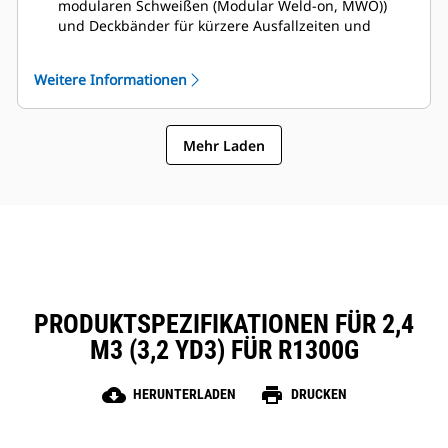
modularen Schweißen (Modular Weld-on, MWO))
und Deckbänder für kürzere Ausfallzeiten und
schnellere Reparaturen. Der Steinschlagschutz
verringert das Überlaufen von Steinen über die
Weitere Informationen
Rückseite der Schaufel und damit die Gefahr von
Beschädigungen des Auslegers/Hubarms und der
Komponenten usw.
Mehr Laden
Caterpillar bietet die Schaufel und eine umfassende
Palette von GET-Optionen an. Caterpillar und unsere
Cat-Händler bieten alles aus einer Hand, was
weniger Buchhaltung bedeutet.
PRODUKTSPEZIFIKATIONEN FÜR 2,4
M3 (3,2 YD3) FÜR R1300G
cloud_download
print
HERUNTERLADEN
DRUCKEN