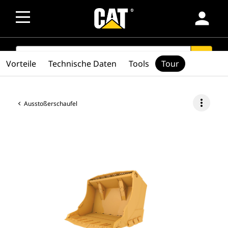
person
SEARCH
search
Vorteile
Technische Daten
Tools
Tour
more_vert
Ausstoßerschaufel