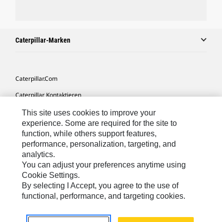
Caterpillar-Marken
Caterpillar.com
Caterpillar Kontaktieren
Meine Marketing-Präferenzen
This site uses cookies to improve your
experience. Some are required for the site to
Seitenübersicht
function, while others support features,
performance, personalization, targeting, and
Cookie Settings
analytics.
Rechtliche Hinweise
You can adjust your preferences anytime using
Cookie Settings.
Datenschutz
By selecting I Accept, you agree to the use of
functional, performance, and targeting cookies.
Europe-German
© 2026 Caterpillar. Alle Rechte vorbehalten.