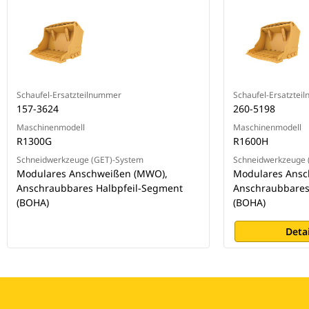
Schaufel-Ersatzteilnummer
Schaufel-Ersatztei
157-3624
260-5198
Maschinenmodell
Maschinenmodell
R1300G
R1600H
Schneidwerkzeuge (GET)-System
Schneidwerkzeuge 
Modulares Anschweißen (MWO),
Modulares Ansc
Anschraubbares Halbpfeil-Segment
Anschraubbares
(BOHA)
(BOHA)
Deta