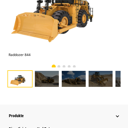
Raddozer 844
Rad
Produkte