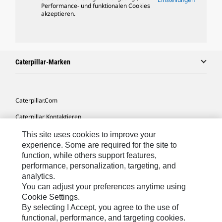
Performance- und funktionalen Cookies
akzeptieren.
Caterpillar-Marken
Caterpillar.com
Caterpillar Kontaktieren
Meine Marketing-Präferenzen
This site uses cookies to improve your
experience. Some are required for the site to
Seitenübersicht
function, while others support features,
performance, personalization, targeting, and
Cookie Settings
analytics.
Rechtliche Hinweise
You can adjust your preferences anytime using
Cookie Settings.
Datenschutz
By selecting I Accept, you agree to the use of
functional, performance, and targeting cookies.