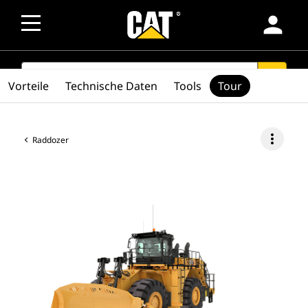
person
SEARCH
search
Vorteile
Technische Daten
Tools
Tour
more_vert
Raddozer