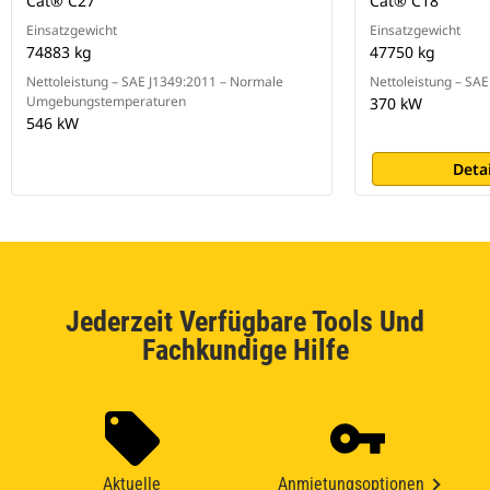
Cat® C27
Cat® C18
Einsatzgewicht
Einsatzgewicht
74883 kg
47750 kg
Nettoleistung – SAE J1349:2011 – Normale
Nettoleistung – SA
Umgebungstemperaturen
370 kW
546 kW
Deta
Jederzeit Verfügbare Tools Und
Fachkundige Hilfe
Aktuelle
Anmietungsoptionen