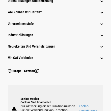
Dienstleistungen Und Betreuung
Wie Können Wir Helfen?
Unternehmensinfo
Industrielösungen
Neuigkeiten Und Veranstaltungen
Mit Cat Verbinden
Europe ‧ German
Soziale Medien
Cookies Sind Erforderlich
Zur Aktivierung dieser Funktion müssen
Cookie-
warning
Sie die Verwendung von Targeting-,
Einstellungen