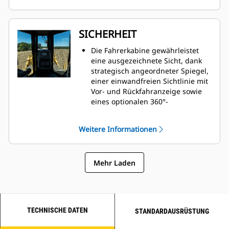
Fahrer, die Maschinenleistung zu
Laufwerk übertragen werden, um
überwachen und auf bequeme
bis zu 50 %, wodurch ein sanfteres
Weise Maschinenparameter zu
und bequemeres Fahrerlebnis
SICHERHEIT
ändern, um die Leistung auf die
geschaffen wird.
aktuelle Aufgabe abstimmen zu
Die leichtgängigen elektronischen
Die Fahrerkabine gewährleistet
können.
Lenkungs-, Aufreißer- und Dozer-
eine ausgezeichnete Sicht, dank
Bedienelemente sind leicht
strategisch angeordneter Spiegel,
zugänglich und bieten eine
einer einwandfreien Sichtlinie mit
sichere, präzise
Vor- und Rückfahranzeige sowie
Manövrierfähigkeit.
eines optionalen 360°-
Die isolierte Standard-
Sichtsystems aus
Fahrerkabine verringert
Vogelperspektive.
Weitere Informationen
Geräusche und Schwingungen,
Die motorbetriebene
wobei praktisch angeordnete
Zugangsleiter ermöglicht einen
Luftdüsen eine gleichmäßige
besseren Ein- und Ausstieg und
Luftzirkulation für maximalen
Mehr Laden
wurde umgerüstet, um bei
Komfort gewährleisten.
ausgeschaltetem Motor
angehoben und abgesenkt
werden zu können. Die
schwenkbare Kabinentür lässt sich
TECHNISCHE DATEN
STANDARDAUSRÜSTUNG
nach links oder rechts öffnen.
Die Zugangsbeleuchtung ist