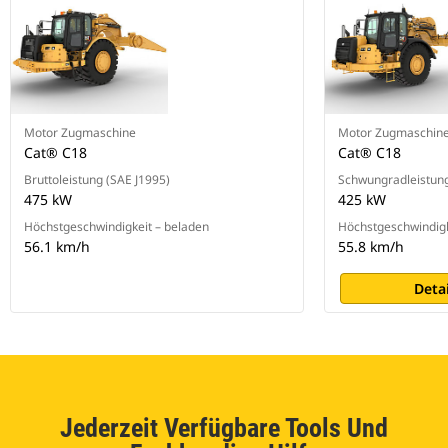
Motor Zugmaschine
Motor Zugmaschin
Cat® C18
Cat® C18
Bruttoleistung (SAE J1995)
Schwungradleistun
475 kW
425 kW
Höchstgeschwindigkeit – beladen
Höchstgeschwindigk
56.1 km/h
55.8 km/h
Deta
Jederzeit Verfügbare Tools Und