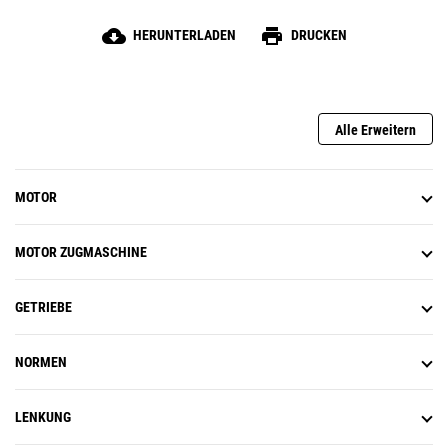
cloud_download
print
HERUNTERLADEN
DRUCKEN
Alle Erweitern
MOTOR
MOTOR ZUGMASCHINE
GETRIEBE
NORMEN
LENKUNG