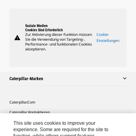
Soziale Medien
Cookies Sind Erforderlich
Zur Aktivierung dieser Funktion müssen
Cookie-
warning
Sie die Verwendung von Targeting-,
Einstellungen
Performance- und funktionalen Cookies
akzeptieren.
Caterpillar-Marken
Caterpillar.com
Caterpillar Kontaktieren
Meine Marketing-Präferenzen
This site uses cookies to improve your
experience. Some are required for the site to
Seitenübersicht
function, while others support features,