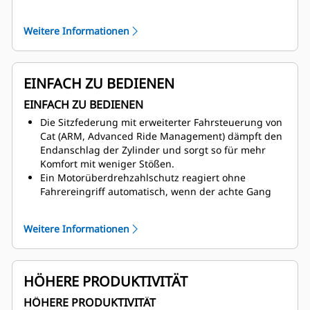
die Arbeit zu konzentrieren.
Die Klimaautomatik regelt die gewünschte
Weitere Informationen
Temperatur in der Fahrerkabine.
EINFACH ZU BEDIENEN
EINFACH ZU BEDIENEN
Die Sitzfederung mit erweiterter Fahrsteuerung von
Cat (ARM, Advanced Ride Management) dämpft den
Endanschlag der Zylinder und sorgt so für mehr
Komfort mit weniger Stößen.
Ein Motorüberdrehzahlschutz reagiert ohne
Fahrereingriff automatisch, wenn der achte Gang
gewählt ist. Das Bremsen der Maschine wird
ebenfalls vom System unterstützt, indem der
Weitere Informationen
Steuerbefehl für die Drosselklappe beendet und die
Motorkompressionsbremse aktiviert wird.
HÖHERE PRODUKTIVITÄT
HÖHERE PRODUKTIVITÄT