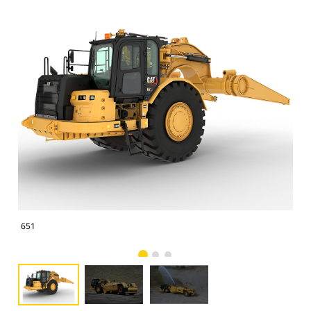
651
Was