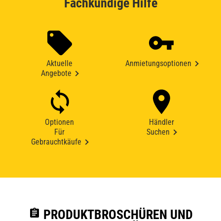
Fachkundige Hilfe
Aktuelle
Anmietungsoptionen
Angebote
Optionen
Händler
Für
Suchen
Gebrauchtkäufe
assignment
PRODUKTBROSCHÜREN UND