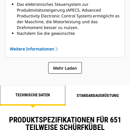
Das elektronisches Steuersystem zur
Produktivitätssteigerung (APECS, Advanced
Productivity Electronic Control System) ermöglicht es
der Maschine, die Motorleistung und das
Drehmoment besser zu nutzen.
Nachdem Sie die gewünschte
Höchstgeschwindigkeit mit der
Geschwindigkeitsregelung eingestellt haben, wird
Weitere Informationen
automatisch der Gang gewählt, der für Motor und
Getriebe optimal ist. So wird in Bereichen mit
reduzierter Geschwindigkeit weniger Kraftstoff
Mehr Laden
verbraucht.
Der Maschinendrehzahlbegrenzer ersetzt die Wahl
des obersten Gangs.
Die Festbremsautomatik sorgt nach dem Anlassen
für eine schnelle Betriebstemperatur des Getriebes
TECHNISCHE DATEN
STANDARDAUSRÜSTUNG
unter kalten Bedingungen.
PRODUKTSPEZIFIKATIONEN FÜR 651
TEILWEISE SCHÜRFKÜBEL