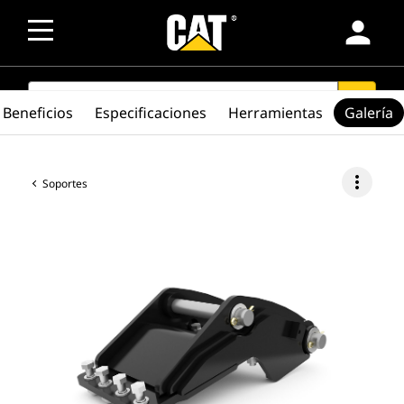
person
SEARCH
search
Beneficios
Especificaciones
Herramientas
Galería
more_vert
Soportes