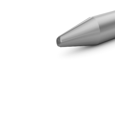
Herramienta Cónica Para H25
Ben
Cambiar modelo