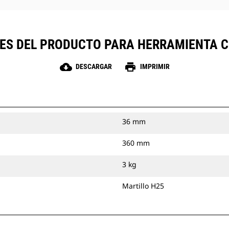
NES DEL PRODUCTO PARA HERRAMIENTA C
cloud_download
print
DESCARGAR
IMPRIMIR
36 mm
360 mm
3 kg
Martillo H25