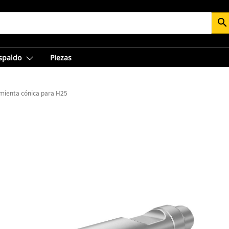
search
espaldo
Piezas
mienta cónica para H25