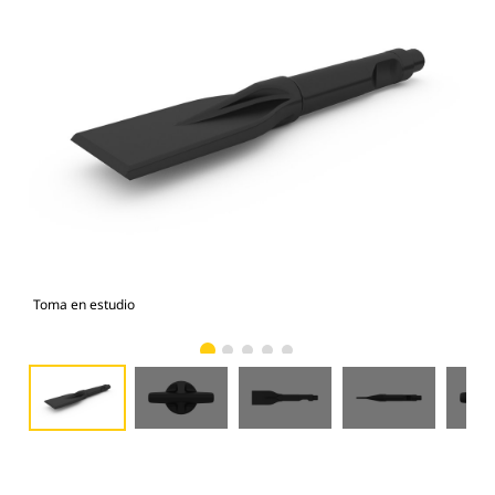
Toma en estudio
Vist