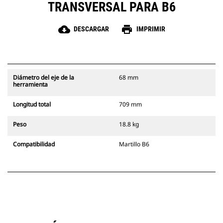
TRANSVERSAL PARA B6
cloud_download
print
DESCARGAR
IMPRIMIR
Diámetro del eje de la
68 mm
herramienta
Longitud total
709 mm
Peso
18.8 kg
Compatibilidad
Martillo B6