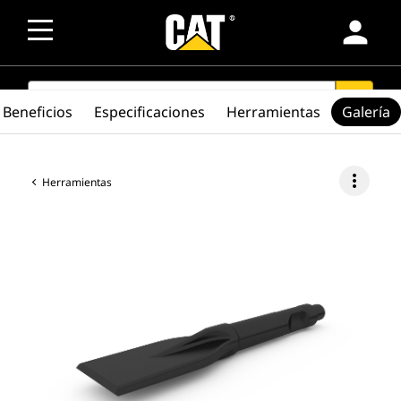
person
SEARCH
search
Beneficios
Especificaciones
Herramientas
Galería
more_vert
Herramientas