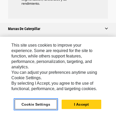
rendimiento.
Marcas De Caterpillar
This site uses cookies to improve your
Caterpillar.com
experience. Some are required for the site to
function, while others support features,
Comuníquese Con Caterpillar
performance, personalization, targeting, and
Mis Preferencias De Marketing
analytics.
You can adjust your preferences anytime using
Mapa Del Sitio
Cookie Settings.
Cookie Settings
By selecting I Accept, you agree to the use of
functional, performance, and targeting cookies.
Avisos Legales
Privacidad
Cookie Settings
I Accept