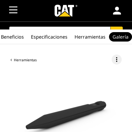
person
SEARCH
search
Beneficios
Especificaciones
Herramientas
Galería
more_vert
Herramientas