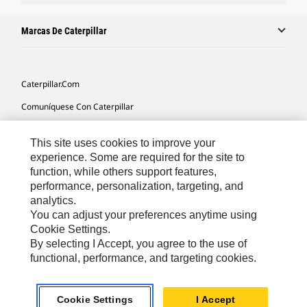
Marcas De Caterpillar
Caterpillar.com
Comuníquese Con Caterpillar
Mis Preferencias De Marketing
This site uses cookies to improve your
Mapa Del Sitio
experience. Some are required for the site to
function, while others support features,
Cookie Settings
performance, personalization, targeting, and
Avisos Legales
analytics.
You can adjust your preferences anytime using
Privacidad
Cookie Settings.
By selecting I Accept, you agree to the use of
functional, performance, and targeting cookies.
Latin America -
© 2026 Caterpillar. Todos los derechos
Español
reservados.
Cookie Settings
I Accept