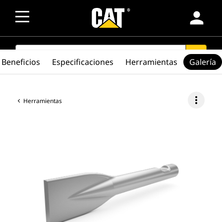
person
SEARCH
search
Beneficios
Especificaciones
Herramientas
Galería
more_vert
Herramientas