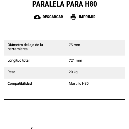
PARALELA PARA H80
cloud_download
print
DESCARGAR
IMPRIMIR
Diámetro del eje de la
75 mm
herramienta
Longitud total
721 mm
Peso
20 kg
Compatibilidad
Martillo H80