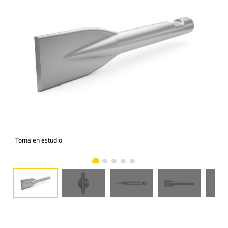
Toma en estudio
Vist