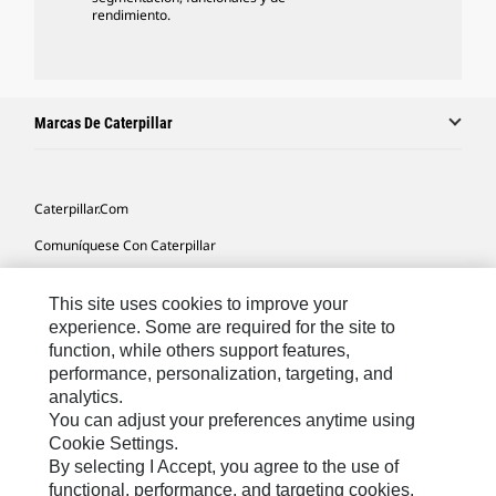
rendimiento.
Marcas De Caterpillar
Caterpillar.com
Comuníquese Con Caterpillar
Mis Preferencias De Marketing
This site uses cookies to improve your
Mapa Del Sitio
experience. Some are required for the site to
function, while others support features,
Cookie Settings
performance, personalization, targeting, and
Avisos Legales
analytics.
You can adjust your preferences anytime using
Privacidad
Cookie Settings.
By selecting I Accept, you agree to the use of
functional, performance, and targeting cookies.