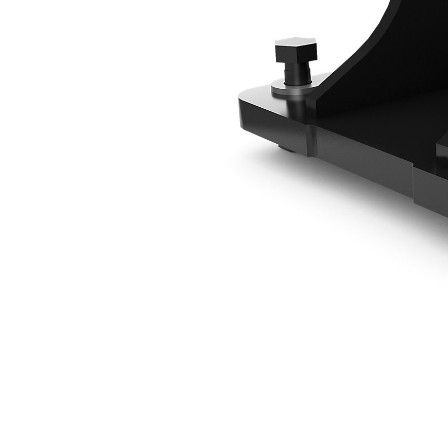
Soporte De Montaje De 1 Toneladas Con Pasador
Ben
Cambiar modelo