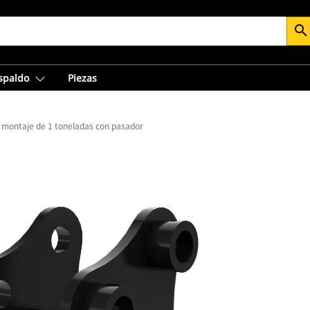
search
espaldo
Piezas
 montaje de 1 toneladas con pasador