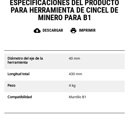
ESPECIFICACIONES DEL PRODUCTO
PARA HERRAMIENTA DE CINCEL DE
MINERO PARA B1
cloud_download
print
DESCARGAR
IMPRIMIR
Diámetro del eje de la
40 mm
herramienta
Longitud total
430 mm
Peso
4 kg
Compatibilidad
Martillo B1