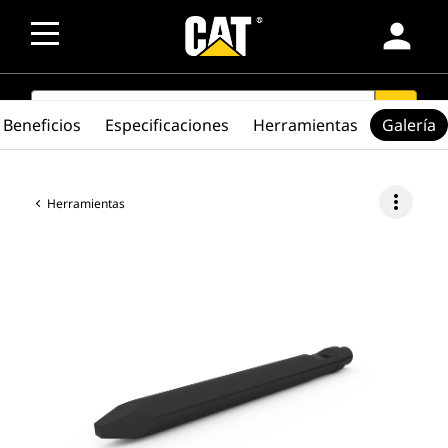
person
SEARCH
search
Beneficios
Especificaciones
Herramientas
Galería
more_vert
Herramientas