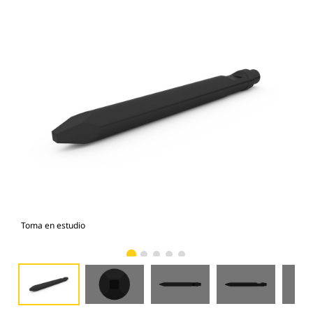
Toma en estudio
Vist