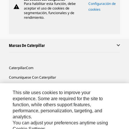
Para habilitar esta función, debe
Configuración de
warning
aceptar el uso de cookies de
cookies
segmentación, funcionales y de
rendimiento.
Marcas De Caterpillar
Caterpillar.com
Comuníquese Con Caterpillar
Mis Preferencias De Marketing
This site uses cookies to improve your
Mapa Del Sitio
experience. Some are required for the site to
function, while others support features,
Cookie Settings
performance, personalization, targeting, and
Avisos Legales
analytics.
You can adjust your preferences anytime using
Privacidad
Cookie Settings.