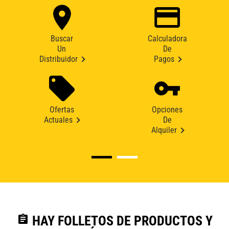
Buscar
Calculadora
Un
De
Distribuidor
Pagos
Ofertas
Opciones
Actuales
De
Alquiler
assignment
HAY FOLLETOS DE PRODUCTOS Y