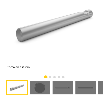
Toma en estudio
Vist