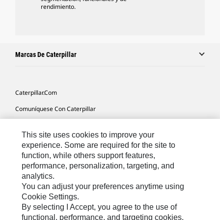
rendimiento.
Marcas De Caterpillar
Caterpillar.com
Comuníquese Con Caterpillar
Mis Preferencias De Marketing
This site uses cookies to improve your
Mapa Del Sitio
experience. Some are required for the site to
function, while others support features,
Cookie Settings
performance, personalization, targeting, and
Avisos Legales
analytics.
You can adjust your preferences anytime using
Privacidad
Cookie Settings.
By selecting I Accept, you agree to the use of
functional, performance, and targeting cookies.