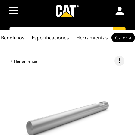
person
SEARCH
search
Beneficios
Especificaciones
Herramientas
Galería
more_vert
Herramientas