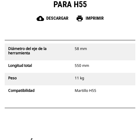
PARA H55
cloud_download
print
DESCARGAR
IMPRIMIR
Diámetro del eje de la
58 mm
herramienta
Longitud total
550 mm
Peso
11 kg
Compatibilidad
Martillo H55