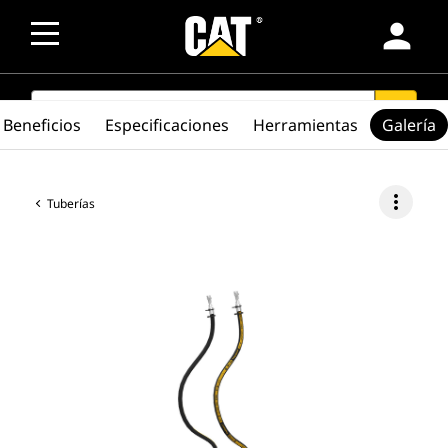
person
SEARCH
search
Beneficios
Especificaciones
Herramientas
Galería
more_vert
Tuberías