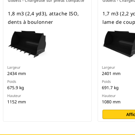
Godets - Chargeuse sur pneus compacte
Godets - Charge
1,8 m3 (2,4 yd3), attache ISO,
1,7 m3 (2,2 y
dents à boulonner
lame de coup
Largeur
Largeur
2434 mm
2401 mm
Poids
Poids
675.9 kg
691.7 kg
Hauteur
Hauteur
1152 mm
1080 mm
Affi