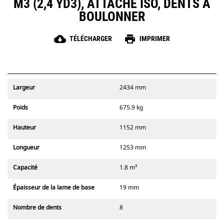
M3 (2,4 YD3), ATTACHE ISO, DENTS À
BOULONNER
cloud_download
print
TÉLÉCHARGER
IMPRIMER
Largeur
2434 mm
Poids
675.9 kg
Hauteur
1152 mm
Longueur
1253 mm
Capacité
1.8 m³
Épaisseur de la lame de base
19 mm
Nombre de dents
8