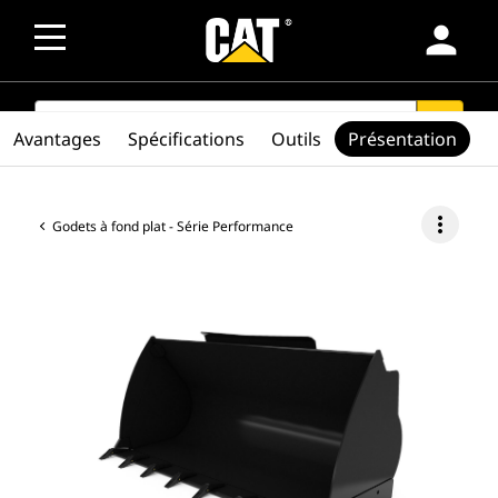
person
SEARCH
search
Avantages
Spécifications
Outils
Présentation
more_vert
Godets à fond plat - Série Performance