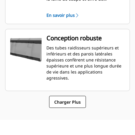
meilleures capacités de nivellement.
L'orientation et le placement de la
En savoir plus
lame peuvent être plus faciles à
évaluer depuis la cabine.
Conception robuste
Des tubes raidisseurs supérieurs et
inférieurs et des parois latérales
épaisses confèrent une résistance
supérieure et une plus longue durée
de vie dans les applications
agressives.
Charger Plus