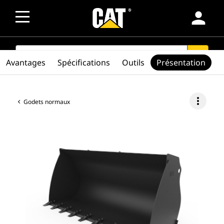
person
SEARCH
search
Avantages
Spécifications
Outils
Présentation
more_vert
Godets normaux