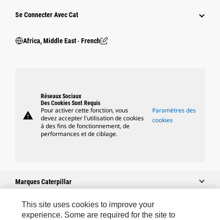
Se Connecter Avec Cat
Africa, Middle East ‧ French
Réseaux Sociaux
Des Cookies Sont Requis
Pour activer cette fonction, vous
Paramètres des
warning
devez accepter l'utilisation de cookies
cookies
à des fins de fonctionnement, de
performances et de ciblage.
Marques Caterpillar
This site uses cookies to improve your
experience. Some are required for the site to
Caterpillar.com