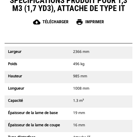
SPÉCIFICATIONS PRODUIT POUR 1,3
M3 (1,7 YD3), ATTACHE DE TYPE IT
cloud_download
print
TÉLÉCHARGER
IMPRIMER
Largeur
2366 mm
Poids
496 kg
Hauteur
985 mm
Longueur
1008 mm
Capacité
1.3 m³
Épaisseur de la lame de base
19 mm
Épaisseur de la lame de coupe
16 mm