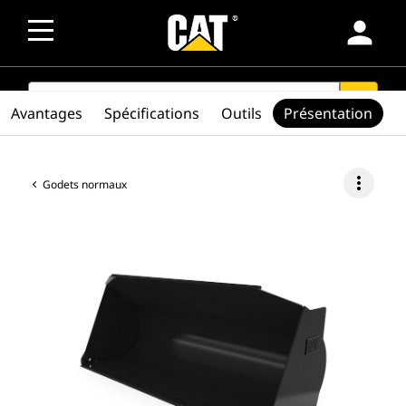
person
SEARCH
search
Avantages
Spécifications
Outils
Présentation
more_vert
Godets normaux