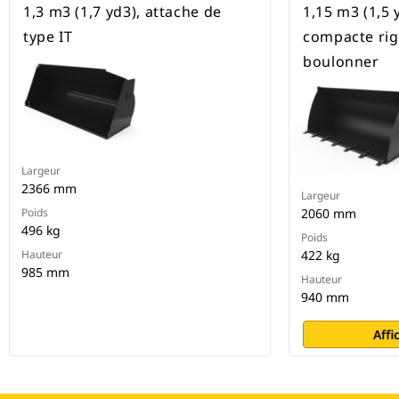
1,3 m3 (1,7 yd3), attache de
1,15 m3 (1,5 
type IT
compacte rig
boulonner
Largeur
2366 mm
Largeur
Poids
2060 mm
496 kg
Poids
Hauteur
422 kg
985 mm
Hauteur
940 mm
Affi