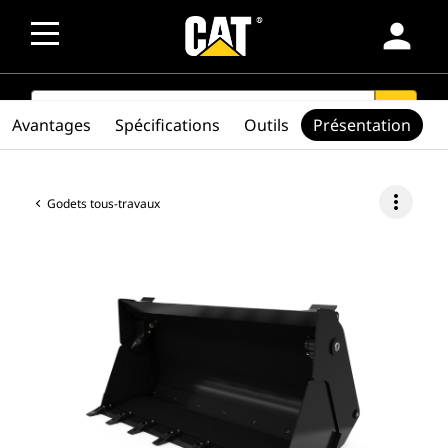
person
SEARCH
search
Avantages
Spécifications
Outils
Présentation
more_vert
Godets tous-travaux