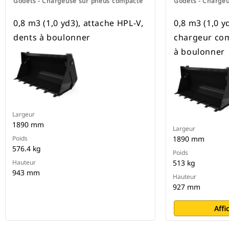
Godets - Chargeuse sur pneus compacte
Godets - Charge
0,8 m3 (1,0 yd3), attache HPL-V,
0,8 m3 (1,0 y
dents à boulonner
chargeur com
à boulonner
Largeur
1890 mm
Largeur
Poids
1890 mm
576.4 kg
Poids
Hauteur
513 kg
943 mm
Hauteur
927 mm
Affi