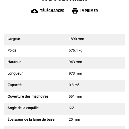
cloud_download
print
TÉLÉCHARGER
IMPRIMER
Largeur
1890 mm
Poids
576.4 kg
Hauteur
943 mm
Longueur
973 mm
Capacité
0.8 m³
Ouverture des mâchoires
551 mm
Angle de la coquille
66°
Épaisseur de la lame de base
20 mm