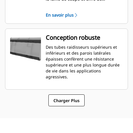
meilleures capacités de nivellement.
L'orientation et le placement de la
En savoir plus
lame peuvent être plus faciles à
évaluer depuis la cabine.
Conception robuste
Des tubes raidisseurs supérieurs et
inférieurs et des parois latérales
épaisses confèrent une résistance
supérieure et une plus longue durée
de vie dans les applications
agressives.
Charger Plus