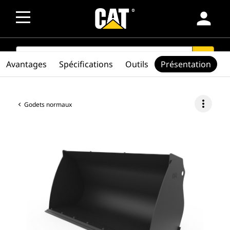
person
SEARCH
search
Avantages
Spécifications
Outils
Présentation
more_vert
Godets normaux