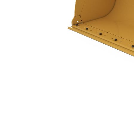
1,6 M3 (2,1 Yd3), À Claveter, Lame De Coupe À Boulonner
Ava
Modifier le modèle