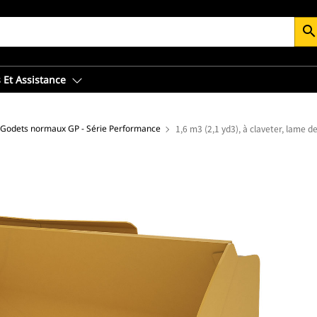
searc
 Et Assistance
Godets normaux GP - Série Performance
1,6 m3 (2,1 yd3), à claveter, lame 