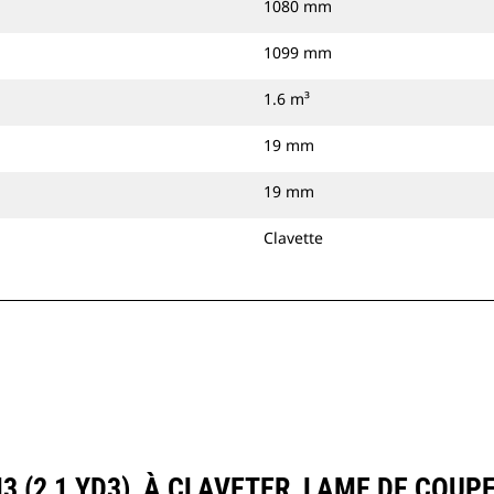
1080 mm
1099 mm
1.6 m³
19 mm
19 mm
Clavette
 (2,1 YD3), À CLAVETER, LAME DE COUP