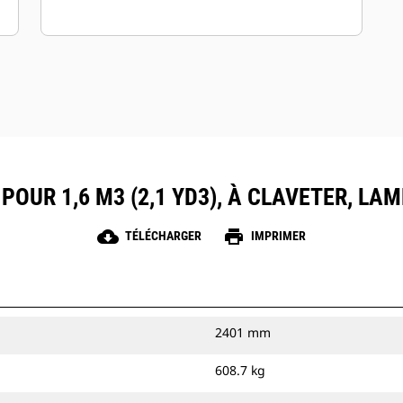
POUR 1,6 M3 (2,1 YD3), À CLAVETER, L
cloud_download
print
TÉLÉCHARGER
IMPRIMER
2401 mm
608.7 kg