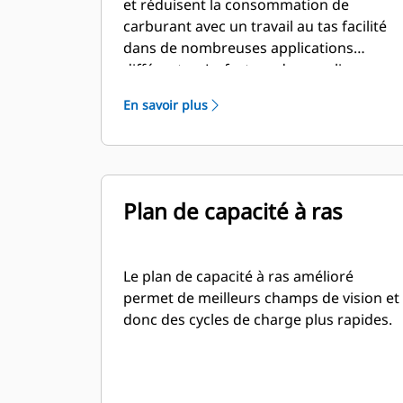
et réduisent la consommation de
carburant avec un travail au tas facilité
dans de nombreuses applications
différentes. Le facteur de remplissage
pour les godets de la série Performance
En savoir plus
permet d'obtenir une capacité jusqu'à
115 % supérieure que celle spécifiée.
Plan de capacité à ras
Le plan de capacité à ras amélioré
permet de meilleurs champs de vision et
donc des cycles de charge plus rapides.