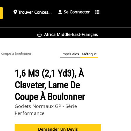
Se Connecter
place
apps
Trouver Concessionnaire
h
Africa Middle-East-Français
de coupe à boulonner
Impériales
Métrique
1,6 M3 (2,1 Yd3), À
Claveter, Lame De
Coupe À Boulonner
Godets Normaux GP - Série
Performance
Demander Un Devis