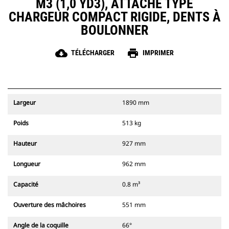
M3 (1,0 YD3), ATTACHE TYPE
CHARGEUR COMPACT RIGIDE, DENTS À
BOULONNER
cloud_download
print
TÉLÉCHARGER
IMPRIMER
Largeur
1890 mm
Poids
513 kg
Hauteur
927 mm
Longueur
962 mm
Capacité
0.8 m³
Ouverture des mâchoires
551 mm
Angle de la coquille
66°