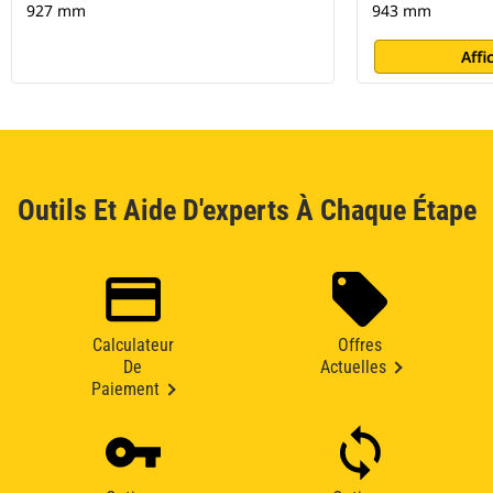
927 mm
943 mm
Affi
Outils Et Aide D'experts À Chaque Étape
Calculateur
Offres
De
Actuelles
Paiement