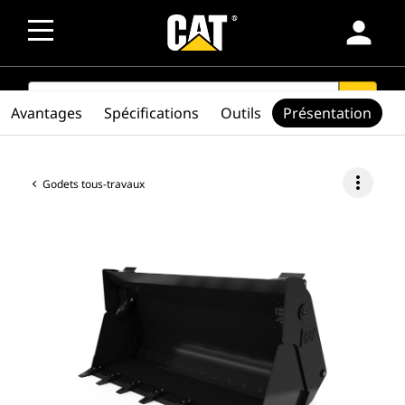
person
SEARCH
search
Avantages
Spécifications
Outils
Présentation
more_vert
Godets tous-travaux