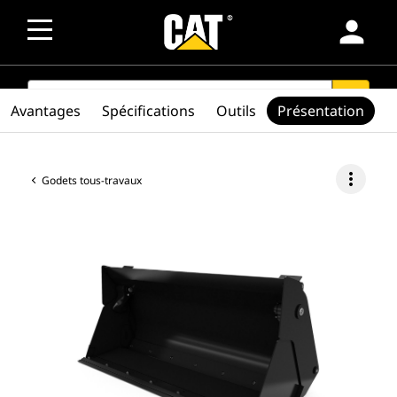
person
SEARCH
search
Avantages
Spécifications
Outils
Présentation
more_vert
Godets tous-travaux