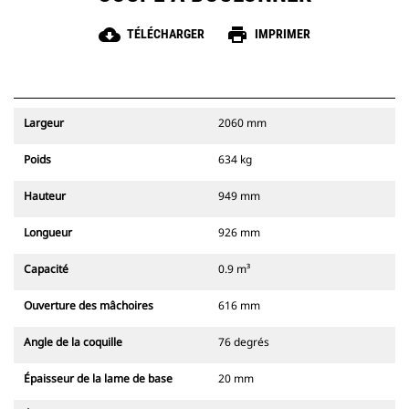
cloud_download
print
TÉLÉCHARGER
IMPRIMER
Largeur
2060 mm
Poids
634 kg
Hauteur
949 mm
Longueur
926 mm
Capacité
0.9 m³
Ouverture des mâchoires
616 mm
Angle de la coquille
76 degrés
Épaisseur de la lame de base
20 mm