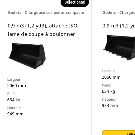
Sélectionné
Godets - Chargeuse sur pneus compacte
Godets - Charge
0,9 m3 (1,2 yd3), attache ISO,
0,9 m3 (1,2 y
lame de coupe à boulonner
Largeur
2060 mm
Largeur
2060 mm
Poids
634 kg
Poids
634 kg
Hauteur
933 mm
Hauteur
949 mm
Affi